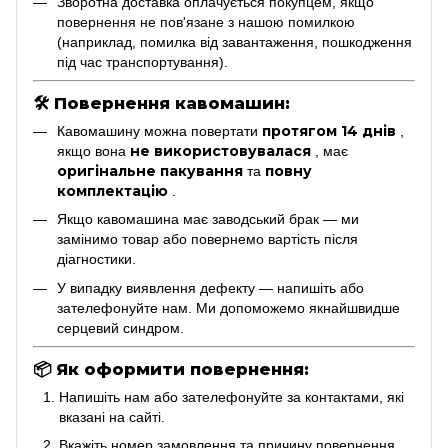
Зворотна доставка оплачується покупцем, якщо
повернення не пов'язане з нашою помилкою
(наприклад, помилка від завантаження, пошкодження
під час транспортування).
🛠
Повернення кавомашин:
протягом 14 днів
Кавомашину можна повертати
,
не використовувалася
якщо вона
, має
оригінальне пакування
повну
та
комплектацію
.
Якщо кавомашина має заводський брак — ми
замінимо товар або повернемо вартість після
діагностики.
У випадку виявлення дефекту — напишіть або
зателефонуйте нам. Ми допоможемо якнайшвидше
серцевий синдром.
📦
Як оформити повернення:
Напишіть нам або зателефонуйте за контактами, які
вказані на сайті.
Вкажіть номер замовлення та причину повернення.