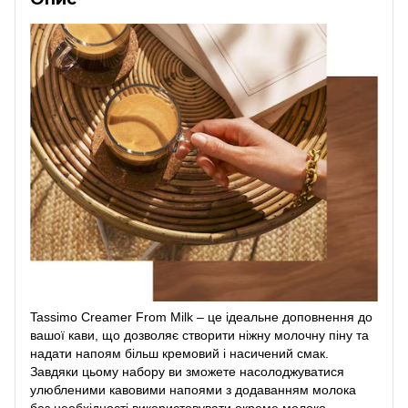
Tassimo Creamer From Milk – це ідеальне доповнення до
вашої кави, що дозволяє створити ніжну молочну піну та
надати напоям більш кремовий і насичений смак.
Завдяки цьому набору ви зможете насолоджуватися
улюбленими кавовими напоями з додаванням молока
без необхідності використовувати окреме молоко.