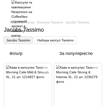
🚚
Безкоштовна доставка від
2000 грн
Кава в капсулах
Капсули Tassimo
Jacobs Tassimo
Jacobs Tassimo
Jacobs Tassimo
Набори капсул Tassimo
Фільтр
За популярністю