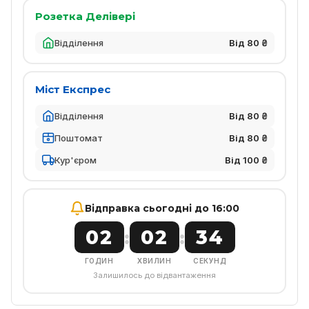
Розетка Делівері
Відділення
Від 80 ₴
Міст Експрес
Відділення
Від 80 ₴
Поштомат
Від 80 ₴
Кур'єром
Від 100 ₴
Відправка сьогодні до 16:00
02
02
33
:
:
ГОДИН
ХВИЛИН
СЕКУНД
Залишилось до відвантаження