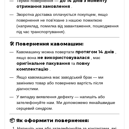
до 14 днів з моменту
Термін повернення —
отримання замовлення
.
Зворотна доставка оплачується покупцем, якщо
повернення не пов'язане з нашою помилкою
(наприклад, помилка від завантаження, пошкодження
під час транспортування).
🛠
Повернення кавомашин:
протягом 14 днів
Кавомашину можна повертати
,
не використовувалася
якщо вона
, має
оригінальне пакування
повну
та
комплектацію
.
Якщо кавомашина має заводський брак — ми
замінимо товар або повернемо вартість після
діагностики.
У випадку виявлення дефекту — напишіть або
зателефонуйте нам. Ми допоможемо якнайшвидше
серцевий синдром.
📦
Як оформити повернення:
Напишіть нам або зателефонуйте за контактами, які