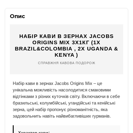
Опис
НАБІР КАВИ В ЗЕРНАХ JACOBS
ORIGINS MIX 3Х1КГ (1X
BRAZIL&COLOMBIA , 2X UGANDA &
KENYA )
СПРАВЖНЯ КАВОВА ПОДОРОЖ
Набір кави в зернах Jacobs Origins Mix – це
унікальна можливість насолодитися смаковими
відтінками з різних куточків світу. Включаючи в себе
бразильські, колумбійські, угандійські та кенійські
зерна, цей набір пропонує різноманітність, яка
задовольнить навіть найвибагливіших гурманів.
Характер кави: