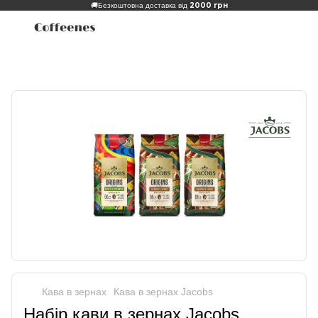
2000 грн
🚚
Безкоштовна доставка від
Кава в зернах
Кава в зернах Jacobs
Набір кави в зернах Jacobs