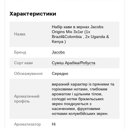
Характеристики
Набір кави в зернах Jacobs
Origins Mix 3х1кг (1x
Назва
Brazil&Colombia , 2x Uganda &
Kenya )
Бренд
Jacobs
Сорт кави
Суміш Арабіка/Робуста
Обсмажування
Середнє
виразний характер із пряними та
горіховими нотами, глибоким
ароматом і щільним тілом,
Ароматичний
солодкі нотки бразильських
профіль
зерен поєднуються з
насиченими, фруктовими
нотками колумбійських зерен.
Ароматизатор
Ні