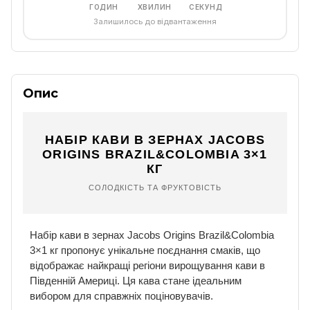
ГОДИН
ХВИЛИН
СЕКУНД
Залишилось до відвантаження
Опис
НАБІР КАВИ В ЗЕРНАХ JACOBS
ORIGINS BRAZIL&COLOMBIA 3×1
КГ
СОЛОДКІСТЬ ТА ФРУКТОВІСТЬ
Набір кави в зернах Jacobs Origins Brazil&Colombia
3×1 кг пропонує унікальне поєднання смаків, що
відображає найкращі регіони вирощування кави в
Південній Америці. Ця кава стане ідеальним
вибором для справжніх поціновувачів.