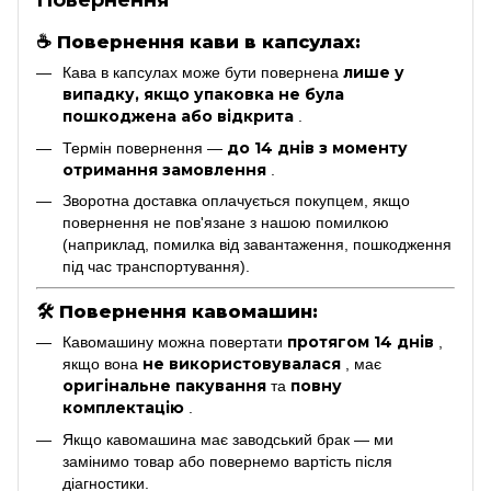
Повернення
☕
Повернення кави в капсулах:
лише у
Кава в капсулах може бути повернена
випадку, якщо упаковка не була
пошкоджена або відкрита
.
до 14 днів з моменту
Термін повернення —
отримання замовлення
.
Зворотна доставка оплачується покупцем, якщо
повернення не пов'язане з нашою помилкою
(наприклад, помилка від завантаження, пошкодження
під час транспортування).
🛠
Повернення кавомашин:
протягом 14 днів
Кавомашину можна повертати
,
не використовувалася
якщо вона
, має
оригінальне пакування
повну
та
комплектацію
.
Якщо кавомашина має заводський брак — ми
замінимо товар або повернемо вартість після
діагностики.