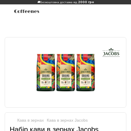
2000 грн
🚚
Безкоштовна доставка від
Кава в зернах
Кава в зернах Jacobs
Набір кави в зернах Jacobs