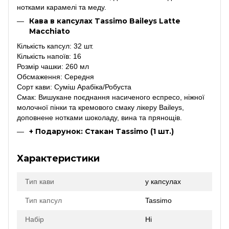
нотками карамелі та меду.
Кава в капсулах Tassimo Baileys Latte
Macchiato
Кількість капсул: 32 шт.
Кількість напоїв: 16
Розмір чашки: 260 мл
Обсмаження: Середня
Сорт кави: Суміш Арабіка/Робуста
Смак: Вишукане поєднання насиченого еспресо, ніжної
молочної пінки та кремового смаку лікеру Baileys,
доповнене нотками шоколаду, вина та прянощів.
+ Подарунок: Стакан Tassimo (1 шт.)
Характеристики
Тип кави
у капсулах
Тип капсул
Tassimo
Набір
Ні