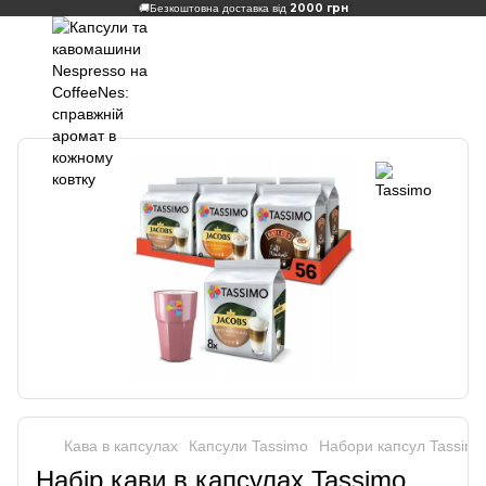
2000 грн
🚚
Безкоштовна доставка від
Кава в капсулах
Капсули Tassimo
Набори капсул Tassimo
Набір кави в капсулах Tassimo