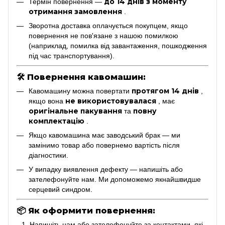
до 14 днів з моменту
Термін повернення —
отримання замовлення
.
Зворотна доставка оплачується покупцем, якщо
повернення не пов'язане з нашою помилкою
(наприклад, помилка від завантаження, пошкодження
під час транспортування).
🛠
Повернення кавомашин:
протягом 14 днів
Кавомашину можна повертати
,
не використовувалася
якщо вона
, має
оригінальне пакування
повну
та
комплектацію
.
Якщо кавомашина має заводський брак — ми
замінимо товар або повернемо вартість після
діагностики.
У випадку виявлення дефекту — напишіть або
зателефонуйте нам. Ми допоможемо якнайшвидше
серцевий синдром.
📦
Як оформити повернення:
Напишіть нам або зателефонуйте за контактами, які