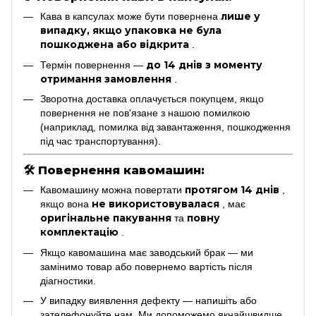
лише у
Кава в капсулах може бути повернена
випадку, якщо упаковка не була
пошкоджена або відкрита
.
до 14 днів з моменту
Термін повернення —
отримання замовлення
.
Зворотна доставка оплачується покупцем, якщо
повернення не пов'язане з нашою помилкою
(наприклад, помилка від завантаження, пошкодження
під час транспортування).
🛠
Повернення кавомашин:
протягом 14 днів
Кавомашину можна повертати
,
не використовувалася
якщо вона
, має
оригінальне пакування
повну
та
комплектацію
.
Якщо кавомашина має заводський брак — ми
замінимо товар або повернемо вартість після
діагностики.
У випадку виявлення дефекту — напишіть або
зателефонуйте нам. Ми допоможемо якнайшвидше