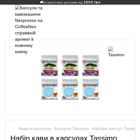
2000 грн
🚚
Безкоштовна доставка від
Кава в капсулах
Капсули Tassimo
Набори капсул Tassimo
Набір кави в капсулах Tassimo