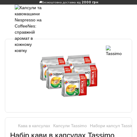
2000 грн
🚚
Безкоштовна доставка від
Кава в капсулах
Капсули Tassimo
Набори капсул Tassimo
Набір кави в капсулах Tassimo