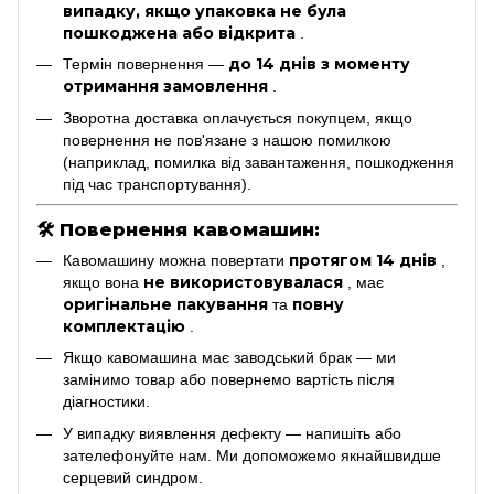
випадку, якщо упаковка не була
пошкоджена або відкрита
.
до 14 днів з моменту
Термін повернення —
отримання замовлення
.
Зворотна доставка оплачується покупцем, якщо
повернення не пов'язане з нашою помилкою
(наприклад, помилка від завантаження, пошкодження
під час транспортування).
🛠
Повернення кавомашин:
протягом 14 днів
Кавомашину можна повертати
,
не використовувалася
якщо вона
, має
оригінальне пакування
повну
та
комплектацію
.
Якщо кавомашина має заводський брак — ми
замінимо товар або повернемо вартість після
діагностики.
У випадку виявлення дефекту — напишіть або
зателефонуйте нам. Ми допоможемо якнайшвидше
серцевий синдром.