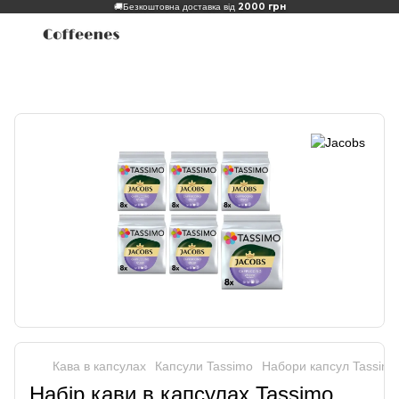
2000 грн
🚚
Безкоштовна доставка від
Кава в капсулах
Капсули Tassimo
Набори капсул Tassimo
Набір кави в капсулах Tassimo