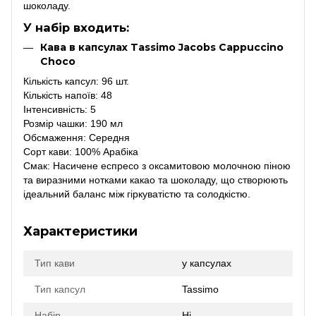
шоколаду.
У набір входить:
Кава в капсулах Tassimo Jacobs Cappuccino
Choco
Кількість капсул: 96 шт.
Кількість напоїв: 48
Інтенсивність: 5
Розмір чашки: 190 мл
Обсмаження: Середня
Сорт кави: 100% Арабіка
Смак: Насичене еспресо з оксамитовою молочною піною
та виразними нотками какао та шоколаду, що створюють
ідеальний баланс між гіркуватістю та солодкістю.
Характеристики
Тип кави
у капсулах
Тип капсул
Tassimo
Набір
Ні