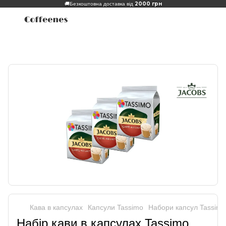
2000 грн
🚚
Безкоштовна доставка від
Кава в капсулах
Капсули Tassimo
Набори капсул Tassimo
Набір кави в капсулах Tassimo