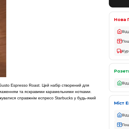
Нова 
Від
По
Кур
Розет
Від
Gusto Espresso Roast. Цей набір створений для
бсмаженням та яскравими карамельними нотками.
жуватися справжнім еспресо Starbucks у будь-який
Міст 
Від
По