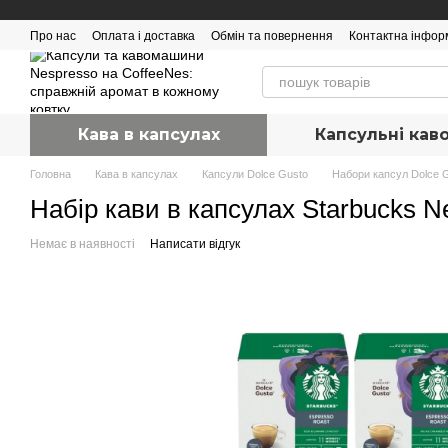
Перейти до основного контенту
Про нас
Оплата і доставка
Обмін та повернення
Контактна інфор
Кава в капсулах
Капсульні ка
Головна
Кава в капсулах
Капсули Dolce Gusto
Набори капсул Dolce 
Набір кави в капсулах Starbucks N
Немає в наявності
Написати відгук