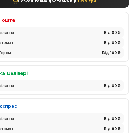
Безкоштовна доставка від
1999 грн
Пошта
ділення
Від 80 ₴
штомат
Від 80 ₴
'єром
Від 100 ₴
ка Делівері
ділення
Від 80 ₴
Експрес
ділення
Від 80 ₴
штомат
Від 80 ₴