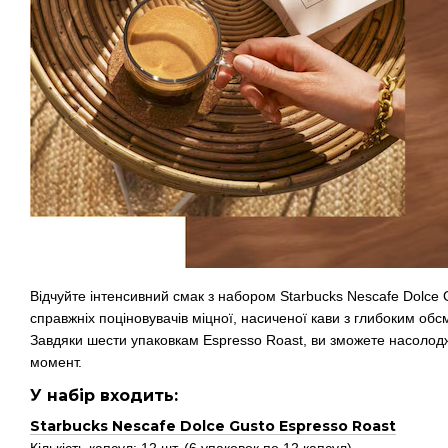
Відчуйте інтенсивний смак з набором Starbucks Nescafe Dolce 
справжніх поціновувачів міцної, насиченої кави з глибоким о
Завдяки шести упаковкам Espresso Roast, ви зможете насолод
момент.
У набір входить:
Starbucks Nescafe Dolce Gusto Espresso Roast
Кількість капсул: 12 шт. (6 упаковок по 12 капсул)