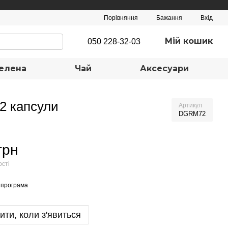
Порівняння
Бажання
Вхід
Мій кошик
050 228-32-03
елена
Чай
Аксесуари
72 капсули
Артикул
DGRМ72
грн
ості
 програма
ити, коли з'явиться