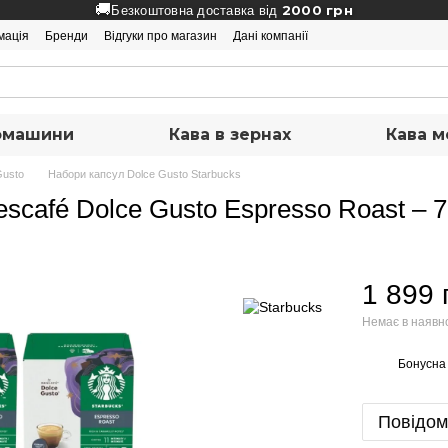
🚚
2000 грн
Безкоштовна доставка від
мація
Бренди
Відгуки про магазин
Дані компанії
вомашини
Кава в зернах
Кава м
Gusto
Набори капсул Dolce Gusto Starbucks
escafé Dolce Gusto Espresso Roast – 
1 899 
Немає в наявн
Бонусна
%
Повідом