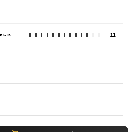
11
НІСТЬ
а