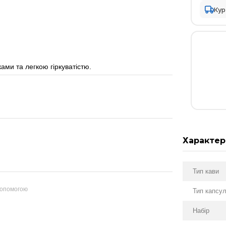
Кур
ми та легкою гіркуватістю.
Характер
Тип кави
допомогою
Тип капсу
Набір