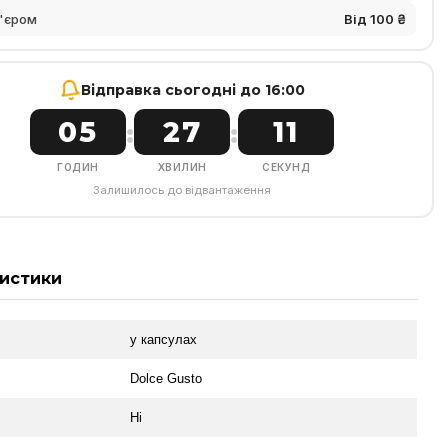
'єром
Від 100 ₴
Відправка сьогодні до 16:00
05
27
10
:
:
ГОДИН
ХВИЛИН
СЕКУНД
Залишилось до відвантаження
истики
у капсулах
л
Dolce Gusto
Ні