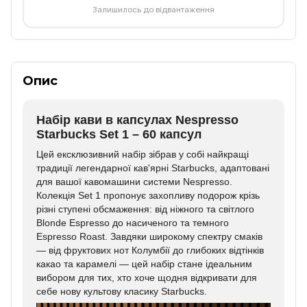
Залишилось до відвантаження
Опис
Набір кави в капсулах Nespresso
Starbucks Set 1 – 60 капсул
Цей ексклюзивний набір зібрав у собі найкращі
традиції легендарної кав'ярні Starbucks, адаптовані
для вашої кавомашини системи Nespresso.
Колекція Set 1 пропонує захопливу подорож крізь
різні ступені обсмаження: від ніжного та світлого
Blonde Espresso до насиченого та темного
Espresso Roast. Завдяки широкому спектру смаків
— від фруктових нот Колумбії до глибоких відтінків
какао та карамелі — цей набір стане ідеальним
вибором для тих, хто хоче щодня відкривати для
себе нову культову класику Starbucks.