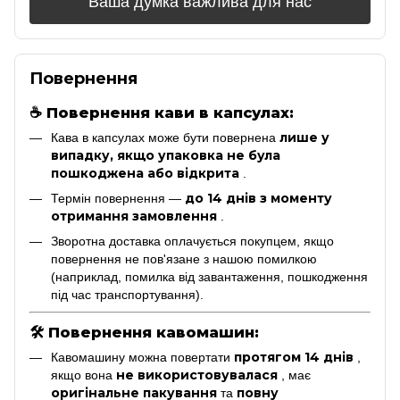
Ваша думка важлива для нас
Повернення
☕
Повернення кави в капсулах:
лише у
Кава в капсулах може бути повернена
випадку, якщо упаковка не була
пошкоджена або відкрита
.
до 14 днів з моменту
Термін повернення —
отримання замовлення
.
Зворотна доставка оплачується покупцем, якщо
повернення не пов'язане з нашою помилкою
(наприклад, помилка від завантаження, пошкодження
під час транспортування).
🛠
Повернення кавомашин:
протягом 14 днів
Кавомашину можна повертати
,
не використовувалася
якщо вона
, має
оригінальне пакування
повну
та