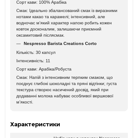
Сорт кави: 100% Арабіка
Смак: Ідеально збалансований смак із виразними
нотами какао та карамелі; інтенсивний, але
водночас м’який характер напою робить кожен
ковток досконалим, залишаючи приємний
оксамитовий післясмак.
Nespresso Barista Creations Corto
Кількість: 30 капсул
Інтенсивність: 11
Сорт кави: Арабіка/Робуста
Смак: Напій з інтенсивним терпким смаком, що
поєднує глибокі шоколадні та пряні відтінки; густа
текстура створює насичений досвід, який при
додаванні молока набуває особливої вершкової
м’якості.
Характеристики