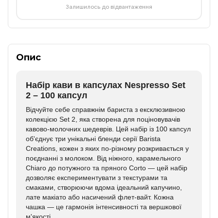
Залишилось до відвантаження
Опис
Набір кави в капсулах Nespresso Set
2 – 100 капсул
Відчуйте себе справжнім бариста з ексклюзивною
колекцією Set 2, яка створена для поціновувачів
кавово-молочних шедеврів. Цей набір із 100 капсул
об'єднує три унікальні бленди серії Barista
Creations, кожен з яких по-різному розкривається у
поєднанні з молоком. Від ніжного, карамельного
Chiaro до потужного та пряного Corto — цей набір
дозволяє експериментувати з текстурами та
смаками, створюючи вдома ідеальний капучино,
лате макіато або насичений флет-вайт. Кожна
чашка — це гармонія інтенсивності та вершкової
м'якості.