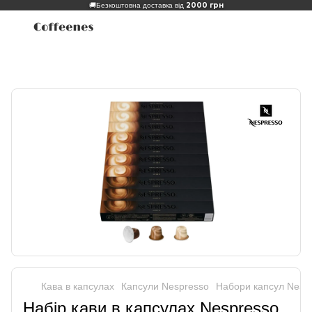
2000 грн
🚚
Безкоштовна доставка від
Кава в капсулах
Капсули Nespresso
Набори капсул Nesp
Набір кави в капсулах Nespresso