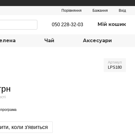
Порівняння
Бажання
Вхід
Мій кошик
050 228-32-03
елена
Чай
Аксесуари
Артикул
LРS180
грн
ості
 програма
ити, коли з'явиться