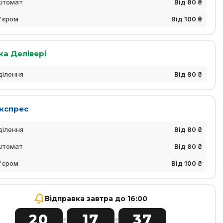
штомат
Від 80 ₴
'єром
Від 100 ₴
ка Делівері
ділення
Від 80 ₴
Експрес
ділення
Від 80 ₴
штомат
Від 80 ₴
'єром
Від 100 ₴
Відправка завтра до 16:00
20
17
37
:
: