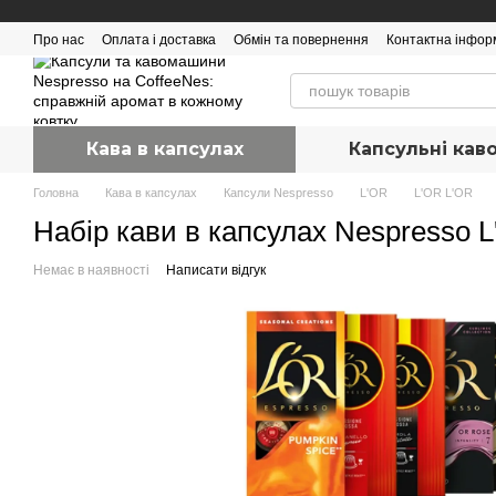
Перейти до основного контенту
Про нас
Оплата і доставка
Обмін та повернення
Контактна інфор
Кава в капсулах
Капсульні ка
Головна
Кава в капсулах
Капсули Nespresso
L'OR
L'OR L'OR
Набір кави в капсулах Nespresso L'
Немає в наявності
Написати відгук