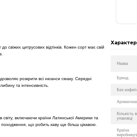
Характер
о свіжих цитрусових відтінків. Кожен сорт має свій
в.
Назва
Бренд
дозволяє розкрити всі нюанси смаку. Середні
либину та інтенсивність.
Без кофеї
Ароматиза
Кількість 
ів світу, включаючи країни Латинської Америки та
упаковці
о походження, що робить каву ще більш цікавою.
Країна
виробницт