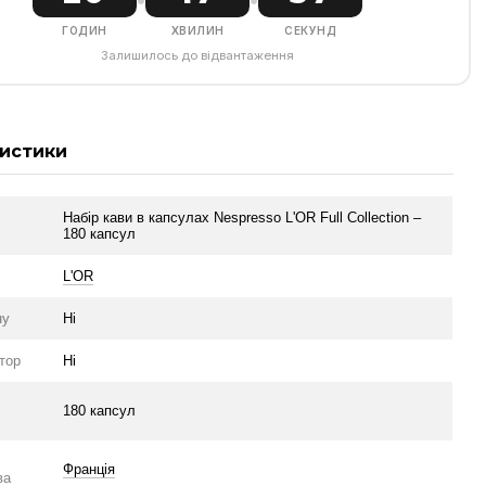
ГОДИН
ХВИЛИН
СЕКУНД
Залишилось до відвантаження
истики
Набір кави в капсулах Nespresso L'OR Full Collection –
180 капсул
L'OR
ну
Ні
тор
Ні
в
180 капсул
Франція
ва