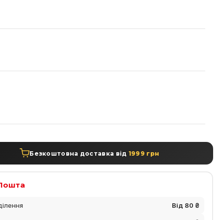
а
Безкоштовна доставка від
1999 грн
Пошта
ділення
Від 80 ₴