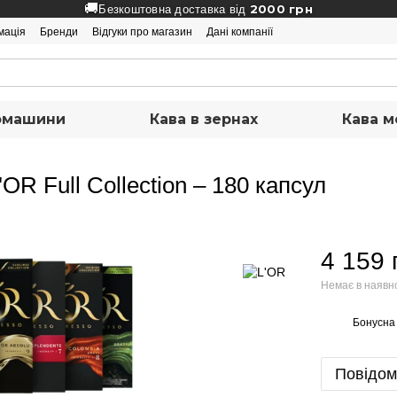
🚚
2000 грн
Безкоштовна доставка від
мація
Бренди
Відгуки про магазин
Дані компанії
вомашини
Кава в зернах
Кава м
OR Full Collection – 180 капсул
4 159 
Немає в наявн
Бонусна
%
Повідом