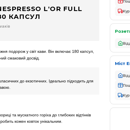
По
NESPRESSO L'OR FULL
Кур
180 КАПСУЛ
маків
Розет
Від
вжня подорож у світ кави. Він включає 180 капсул,
ний смаковий досвід.
Міст 
Від
класичних до екзотичних. Ідеально підходить для
По
кавою.
Кур
риці та мускатного горіха до глибоких відтінків
 робить кожен ковток унікальним.