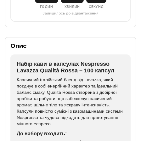
ГОДИН
ХВИЛИН
СЕКУНД
Залишилось до відвантаження
Опис
Набір кави в капсулах Nespresso
Lavazza Qualitá Rossa – 100 капсул
Класичний італійський бленд від
Lavazza
, який
поєднує в собі енергійний характер та ідеальний
баланс смаку. Qualità Rossa створена з добірної
арабіки та робусти, що забезпечує насичений
аромат, щільне тіло та яскраву інтенсивність.
Капсули повністю сумісні з кавомашинами системи
Nespresso
та чудово підходять для приготування
міцного еспресо.
До набору входить: