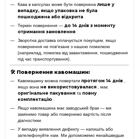
лише у
Кава в капсулах може бути повернена
випадку, якщо упаковка не була
пошкоджена або відкрита
.
до 14 днів з моменту
Термін повернення —
отримання замовлення
.
Зворотна доставка оплачується покупцем, якщо
повернення не пов'язане з нашою помилкою
(наприклад, помилка від завантаження, пошкодження
під час транспортування).
🛠
Повернення кавомашин:
протягом 14 днів
Кавомашину можна повертати
,
не використовувалася
якщо вона
, має
оригінальне пакування
повну
та
комплектацію
.
Якщо кавомашина має заводський брак — ми
замінимо товар або повернемо вартість після
діагностики.
У випадку виявлення дефекту — напишіть або
зателефонуйте нам. Ми допоможемо якнайшвидше