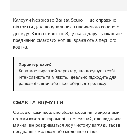
Капсули Nespresso Barista Scuro — це справжнє
відкриття для шанувальників насиченого кавового
досвіду. З інтенсивністю 8, ця кава дарує унікальне
поєднання смакових нот, які вражають з першого
ковтка.
Характер кави:
Кава має виразний характер, що поєднує в собі
інтенсивність та м'якість. Ідеально підходить для
ранкової чашки або післяобіднього релаксу.
СМАК ТА ВІДЧУТТЯ
Смак цієї кави ідеально збалансований, з виразними
нотами какао та карамелі. Інтенсивний, але водночас
м'який, він розкривається як у чистому вигляді, так і в
поєднанні з молоком або молочною піною.