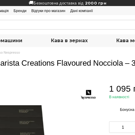
🚚
2000 грн
Безкоштовна доставка від
мація
Бренди
Відгуки про магазин
Дані компанії
вомашини
Кава в зернах
Кава м
so Nespresso
rista Creations Flavoured Nocciola – 
1 095 
В наявності
Бонусна
%