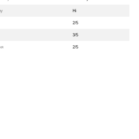
ну
Ні
2/5
3/5
ня
2/5