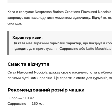
Кава в капсулах Nespresso Barista Creations Flavoured Nocciol
запрошує вас насолодитися моментом відпочинку. Відчуйте, як 
спогадів.
Характер кави:
Ця кава має виразний горіховий характер, що поєднує в соб
підходить для приготування Cappuccino або Latte Macchiato
Смак та відчуття
Смак Flavoured Nocciola вражає своєю насиченістю та глибино
легкими відтінками праліне. Це справжнє свято для гурманів, як
Рекомендований розмір чашки
Lungo — 110 мл.
Cappuccino — 150 мл.