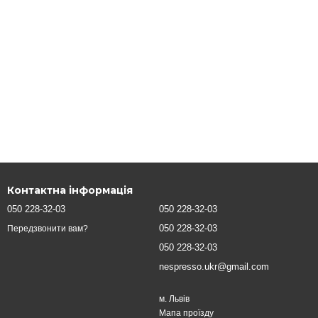
Контактна інформація
050 228-32-03
050 228-32-03
050 228-32-03
Передзвонити вам?
050 228-32-03
nespresso.ukr@gmail.com
м. Львів
Мапа проїзду