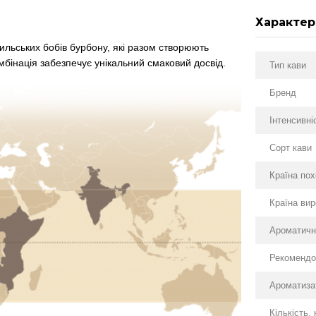
Характер
ильських бобів бурбону, які разом створюють
мбінація забезпечує унікальний смаковий досвід.
Тип кави
Бренд
Інтенсивні
Сорт кави
Країна по
Країна ви
Ароматичн
Рекомендо
Ароматиза
Кількість,