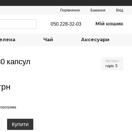
Порівняння
Бажання
Вхід
Мій кошик
050 228-32-03
елена
Чай
Аксесуари
30 капсул
Артикул
горіх 3
грн
 програма
Купити