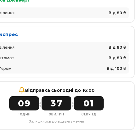
ділення
Від 80 ₴
Експрес
ділення
Від 80 ₴
штомат
Від 80 ₴
'єром
Від 100 ₴
Відправка сьогодні до 16:00
09
37
00
:
:
ГОДИН
ХВИЛИН
СЕКУНД
Залишилось до відвантаження