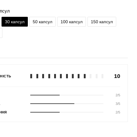
апсул
30 капсул
50 капсул
100 капсул
150 капсул
10
НІСТЬ
2/5
А
3/5
ННЯ
2/5