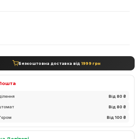
а
Безкоштовна доставка від
1999 грн
Пошта
ділення
Від 80 ₴
штомат
Від 80 ₴
'єром
Від 100 ₴
ка Делівері