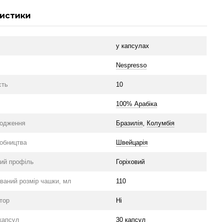
истики
у капсулах
Nespresso
сть
10
100% Арабіка
ходження
Бразилія
,
Колумбія
робництва
Швейцарія
ий профіль
Горіховий
ваний розмір чашки, мл
110
тор
Ні
 капсул
30 капсул