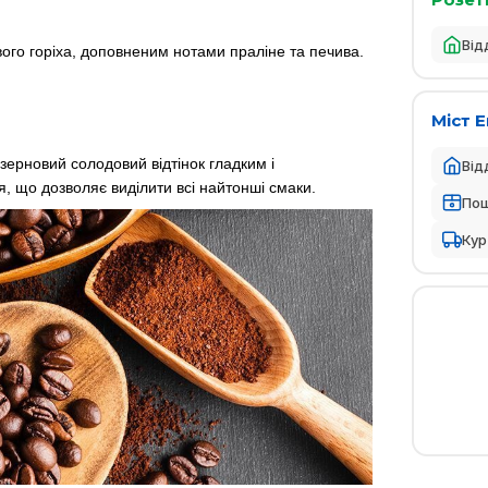
Від
ого горіха, доповненим нотами праліне та печива.
Міст 
зерновий солодовий відтінок гладким і
Від
, що дозволяє виділити всі найтонші смаки.
По
Кур