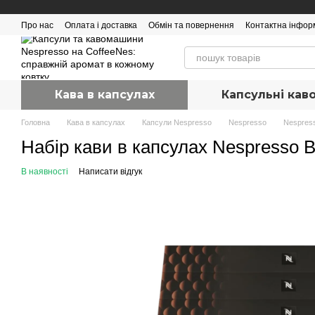
Перейти до основного контенту
Про нас
Оплата і доставка
Обмін та повернення
Контактна інфор
Кава в капсулах
Капсульні ка
Головна
Кава в капсулах
Капсули Nespresso
Nespresso
Nespres
Набір кави в капсулах Nespresso Ba
В наявності
Написати відгук