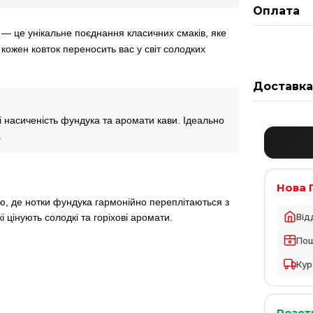
Оплата
a — це унікальне поєднання класичних смаків, яке
кожен ковток переносить вас у світ солодких
Доставк
і насиченість фундука та аромати кави. Ідеально
.
Нова 
ю, де нотки фундука гармонійно переплітаються з
Від
і цінують солодкі та горіхові аромати.
По
Кур
Розет