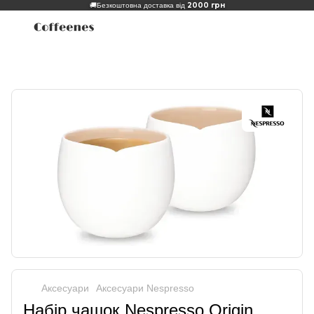
2000 грн
🚚
Безкоштовна доставка від
Аксесуари
Аксесуари Nespresso
Набір чашок Nespresso Origin