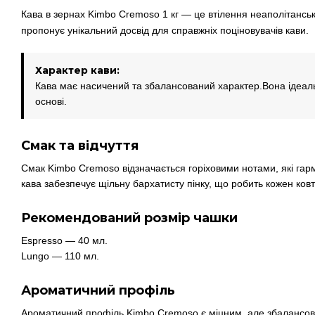
Кава в зернах Kimbo Cremoso 1 кг — це втілення неаполітансько
пропонує унікальний досвід для справжніх поціновувачів кави.
Характер кави:
Кава має насичений та збалансований характер.Вона ідеаль
основі.
Смак та відчуття
Смак Kimbo Cremoso відзначається горіховими нотами, які гарм
кава забезпечує щільну бархатисту пінку, що робить кожен ковт
Рекомендований розмір чашки
Espresso — 40 мл.
Lungo — 110 мл.
Ароматичний профіль
Ароматичний профіль Kimbo Cremoso є міцним, але збалансова