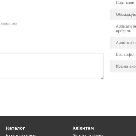
Сорт кави
Обсмажув
допомогою
Ароматичн
профіль
Ароматиза
Без кофеї
Країна ви
Каталог
Клієнтам