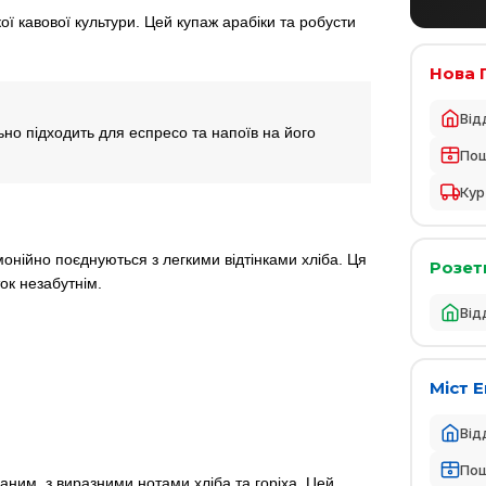
ї кавової культури. Цей купаж арабіки та робусти
Нова 
Від
но підходить для еспресо та напоїв на його
По
Кур
онійно поєднуються з легкими відтінками хліба. Ця
Розет
ок незабутнім.
Від
Міст 
Від
По
ним, з виразними нотами хліба та горіха. Цей