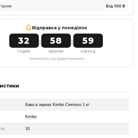
'єром
Від 100 ₴
Відправка у понеділок
32
58
58
:
:
ГОДИН
ХВИЛИН
СЕКУНД
Залишилось до відвантаження
истики
Кава в зернах Kimbo Cremoso 1 кг
Kimbo
сть
10