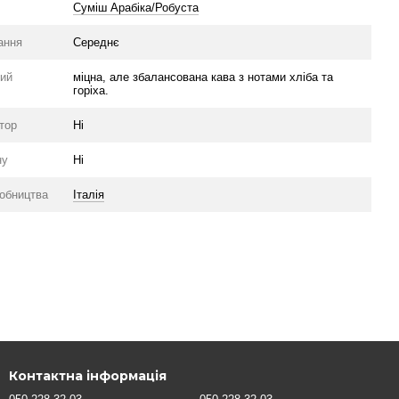
Суміш Арабіка/Робуста
ання
Середнє
ий
міцна, але збалансована кава з нотами хліба та
горіха.
тор
Ні
ну
Ні
робництва
Італія
Контактна інформація