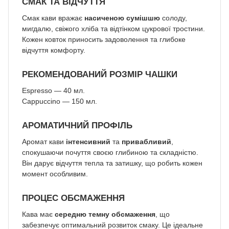
СМАК ТА ВІДЧУТТЯ
Смак кави вражає
насиченою сумішшю
солоду,
мигдалю, свіжого хліба та відтінком цукрової тростини.
Кожен ковток приносить задоволення та глибоке
відчуття комфорту.
РЕКОМЕНДОВАНИЙ РОЗМІР ЧАШКИ
Espresso — 40 мл.
Cappuccino — 150 мл.
АРОМАТИЧНИЙ ПРОФІЛЬ
Аромат кави
інтенсивний
та
привабливий
,
спокушаючи почуття своєю глибиною та складністю.
Він дарує відчуття тепла та затишку, що робить кожен
момент особливим.
ПРОЦЕС ОБСМАЖЕННЯ
Кава має
середню темну обсмаження
, що
забезпечує оптимальний розвиток смаку. Це ідеальне