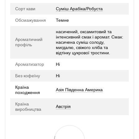
Сорт кави
Суміш Арабіка/Робуста
Обсмажування
Темне
насичений, оксамитовий та
інтенсивний смак і аромат. Смак:
Ароматичний
насичена суміш солоду,
профіль
мигдалю, свіжого хліба та
відтінку цукрової тростини.
Ароматизатор
Ні
Без кофеїну
Ні
Країна
Азія Південна Америка
походження
Країна
Австрія
виробництва