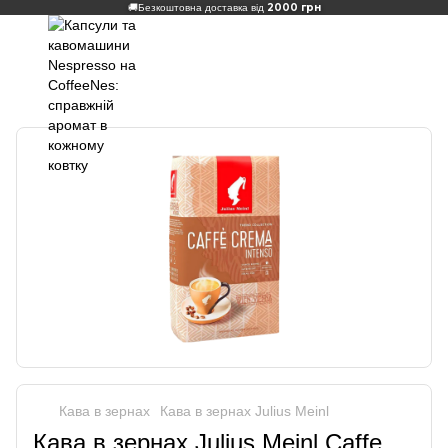
2000 грн
🚚
Безкоштовна доставка від
Кава в зернах
Кава в зернах Julius Meinl
Кава в зернах Julius Meinl Caffe