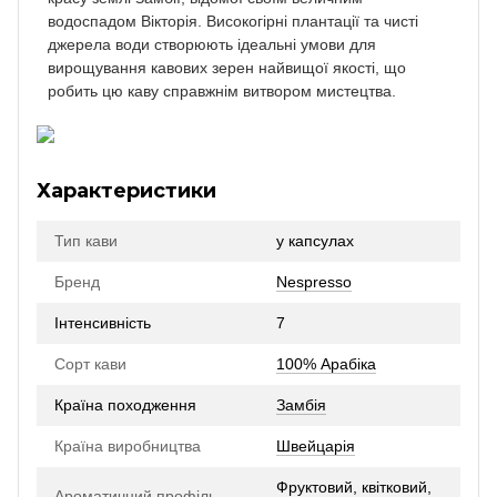
водоспадом Вікторія. Високогірні плантації та чисті
джерела води створюють ідеальні умови для
вирощування кавових зерен найвищої якості, що
робить цю каву справжнім витвором мистецтва.
Характеристики
Тип кави
у капсулах
Бренд
Nespresso
Інтенсивність
7
Сорт кави
100% Арабіка
Країна походження
Замбія
Країна виробництва
Швейцарія
Фруктовий, квітковий,
Ароматичний профіль