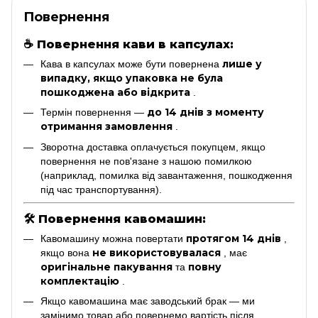
Повернення
☕
Повернення кави в капсулах:
лише у
Кава в капсулах може бути повернена
випадку, якщо упаковка не була
пошкоджена або відкрита
.
до 14 днів з моменту
Термін повернення —
отримання замовлення
.
Зворотна доставка оплачується покупцем, якщо
повернення не пов'язане з нашою помилкою
(наприклад, помилка від завантаження, пошкодження
під час транспортування).
🛠
Повернення кавомашин:
протягом 14 днів
Кавомашину можна повертати
,
не використовувалася
якщо вона
, має
оригінальне пакування
повну
та
комплектацію
.
Якщо кавомашина має заводський брак — ми
замінимо товар або повернемо вартість після