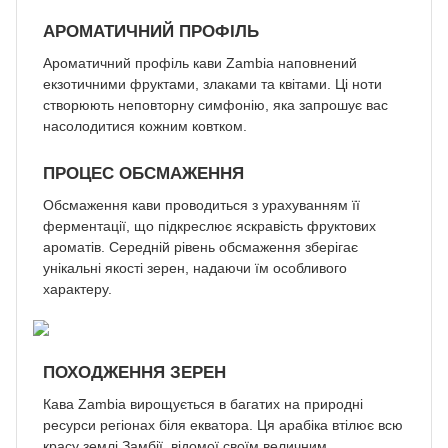
АРОМАТИЧНИЙ ПРОФІЛЬ
Ароматичний профіль кави Zambia наповнений
екзотичними фруктами, злаками та квітами. Ці ноти
створюють неповторну симфонію, яка запрошує вас
насолодитися кожним ковтком.
ПРОЦЕС ОБСМАЖЕННЯ
Обсмаження кави проводиться з урахуванням її
ферментації, що підкреслює яскравість фруктових
ароматів. Середній рівень обсмаження зберігає
унікальні якості зерен, надаючи їм особливого
характеру.
ПОХОДЖЕННЯ ЗЕРЕН
Кава Zambia вирощується в багатих на природні
ресурси регіонах біля екватора. Ця арабіка втілює всю
красу землі Замбії, відомої своїм величним