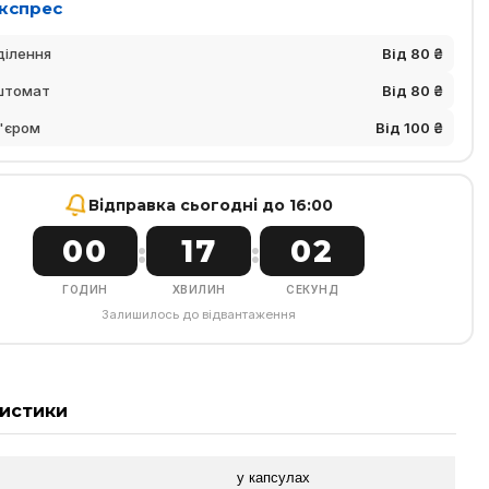
Експрес
ділення
Від 80 ₴
штомат
Від 80 ₴
'єром
Від 100 ₴
Відправка сьогодні до 16:00
00
17
01
:
:
ГОДИН
ХВИЛИН
СЕКУНД
Залишилось до відвантаження
истики
у капсулах