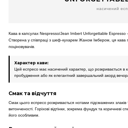
насичений ес
Кава в капсулах Nespresso/Jean Imbert Unforgettable Espresso 
Створена у співпраці з шеф-кухарем Жаном Імбером, ця кава п
поціновувачів.
Характер кави:
Цей еспресо має насичений характер, що розкривається в к
пробудження або як елегантний завершальний акорд вечор
Смак та відчуття
Смак цього еспресо розкривається нотами підсмажених злаків 
витонченості. Горіхові відтінки, зокрема фундук та коричневі сп
його особливим.