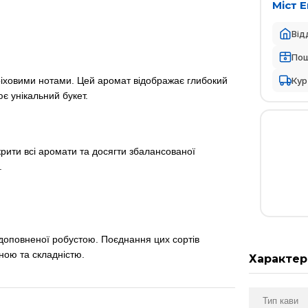
Міст 
Від
По
Кур
іховими нотами. Цей аромат відображає глибокий
є унікальний букет.
рити всі аромати та досягти збалансованої
.
, доповненої робустою. Поєднання цих сортів
ною та складністю.
Характер
Тип кави