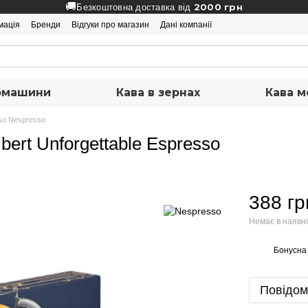
🚚
2000 грн
Безкоштовна доставка від
мація
Бренди
Відгуки про магазин
Дані компанії
вомашини
Кава в зернах
Кава м
so Nespresso
bert Unforgettable Espresso
388 гр
Немає в наявн
Бонусна
%
Повідом