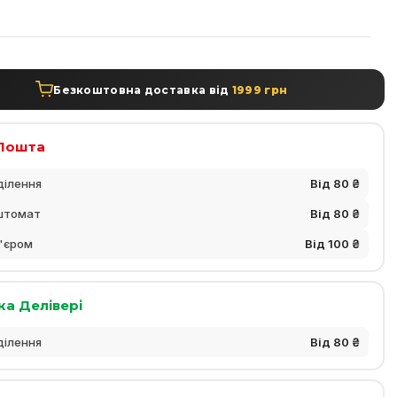
а
Безкоштовна доставка від
1999 грн
Пошта
ділення
Від 80 ₴
штомат
Від 80 ₴
'єром
Від 100 ₴
ка Делівері
ділення
Від 80 ₴