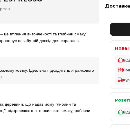
Доставк
пресо
— це втілення витонченості та глибини смаку.
ропонує незабутній досвід для справжніх
Нова 
Від
По
ожному ковтку. Ідеально підходить для ранкового
а.
Кур
Розет
та деревини, що надає йому глибини та
еції, підкреслюють інтенсивність смаку, роблячи
Від