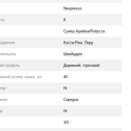
Nespresso
сть
8
Суміш Арабіка/Робуста
ходження
Коста-Ріка
,
Перу
робництва
Швейцарія
ий профіль
Деревний, горіховий
ваний розмір чашки, мл
40
тор
Ні
ання
Середнє
ну
Ні
3/5