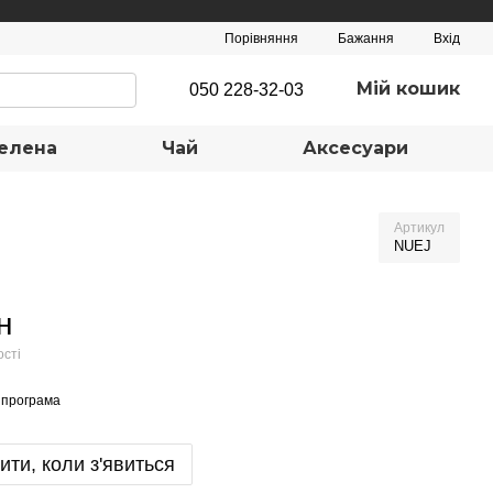
Порівняння
Бажання
Вхід
Мій кошик
050 228-32-03
елена
Чай
Аксесуари
Артикул
NUEJ
н
ості
 програма
ити, коли з'явиться