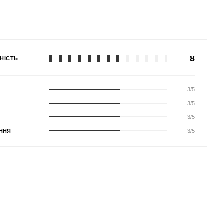
8
НІСТЬ
3/5
А
3/5
3/5
ННЯ
3/5