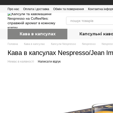
Перейти до основного контенту
Про нас
Оплата і доставка
Обмін та повернення
Контактна інфор
Кава в капсулах
Капсульні ка
Головна
Кава в капсулах
Капсули Nespresso
Nespresso
Nespres
Кава в капсулах Nespresso/Jean Im
Немає в наявності
Написати відгук