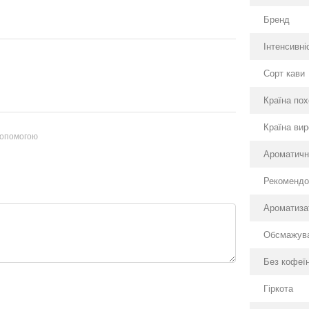
Бренд
Інтенсивні
Сорт кави
Країна по
Країна ви
допомогою
Ароматичн
Рекомендо
Ароматиза
Обсмажув
Без кофеї
Гіркота