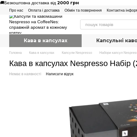
2000 грн
🚚
Безкоштовна доставка від
Перейти до основного контенту
Про нас
Оплата і доставка
Обмін та повернення
Контактна інфор
Кава в капсулах
Капсульні ка
Головна
Кава в капсулах
Капсули Nespresso
Набори капсул Nespres
Кава в капсулах Nespresso Набір (
Немає в наявності
Написати відгук