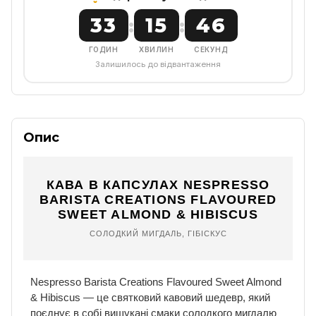
33
15
45
:
:
ГОДИН
ХВИЛИН
СЕКУНД
Залишилось до відвантаження
Опис
КАВА В КАПСУЛАХ NESPRESSO
BARISTA CREATIONS FLAVOURED
SWEET ALMOND & HIBISCUS
СОЛОДКИЙ МИГДАЛЬ, ГІБІСКУС
Nespresso Barista Creations Flavoured Sweet Almond
& Hibiscus — це святковий кавовий шедевр, який
поєднує в собі вишукані смаки солодкого мигдалю