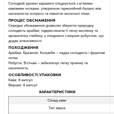
Солодкий аромат карамелі поєднується з м’якими
кавовими нотками, утворюючи гармонійний баланс між
насиченістю еспресо та ніжністю молочної пінки.
ПРОЦЕС ОБСМАЖЕННЯ
Середнє обсмаження дозволяє зберегти природну
солодкість арабіки, підкреслюючи її легку кислинку та
ароматичну глибину, у поєднанні з міцною робустою, що
додає інтенсивності.
ПОХОДЖЕННЯ
Арабіка: Бразилія, Колумбія – надає солодкість і фруктові
нотки.
Робуста: В’єтнам – забезпечує легку гірчинку та
насиченість.
ОСОБЛИВОСТІ УПАКОВКИ
Кава: 8 капсул
Вершки: 8 капсул
ХАРАКТЕРИСТИКИ
Склад кави
Тип зерна