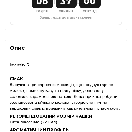
08
36
59
:
:
ГОДИН
ХВИЛИН
СЕКУНД
Залишилось до відвантаження
Опис
Intensity 5
СМАК
Вишукана тришарова композиція, що поєднує гаряче
молоко, насичену каву та ніжну пінку, доповнену
солодкою карамельною ноткою. Легка гірчинка робусти
збалансована м'якістю молока, створюючи ніжний,
вершковий смак із приємним карамельним післясмаком.
РЕКОМЕНДОВАНИЙ РОЗМІР ЧАШКИ
Latte Macchiato (220 мл)
АРОМАТИЧНИЙ ПРОФІЛЬ