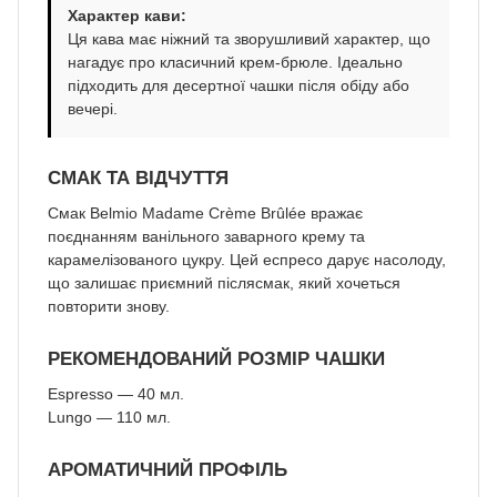
Характер кави:
Ця кава має ніжний та зворушливий характер, що
нагадує про класичний крем-брюле. Ідеально
підходить для десертної чашки після обіду або
вечері.
СМАК ТА ВІДЧУТТЯ
Смак Belmio Madame Crème Brûlée вражає
поєднанням ванільного заварного крему та
карамелізованого цукру. Цей еспресо дарує насолоду,
що залишає приємний післясмак, який хочеться
повторити знову.
РЕКОМЕНДОВАНИЙ РОЗМІР ЧАШКИ
Espresso — 40 мл.
Lungo — 110 мл.
АРОМАТИЧНИЙ ПРОФІЛЬ