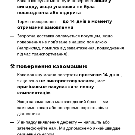
лише у
Кава в капсулах може бути повернена
випадку, якщо упаковка не була
пошкоджена або відкрита
.
до 14 днів з моменту
Термін повернення —
отримання замовлення
.
Зворотна доставка оплачується покупцем, якщо
повернення не пов'язане з нашою помилкою
(наприклад, помилка від завантаження, пошкодження
під час транспортування).
🛠
Повернення кавомашин:
протягом 14 днів
Кавомашину можна повертати
,
не використовувалася
якщо вона
, має
оригінальне пакування
повну
та
комплектацію
.
Якщо кавомашина має заводський брак — ми
замінимо товар або повернемо вартість після
діагностики.
У випадку виявлення дефекту — напишіть або
зателефонуйте нам. Ми допоможемо якнайшвидше
серцевий синдром.