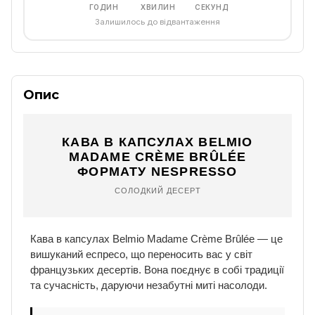
ГОДИН
ХВИЛИН
СЕКУНД
Залишилось до відвантаження
Опис
КАВА В КАПСУЛАХ BELMIO
MADAME CRÈME BRÛLÉE
ФОРМАТУ NESPRESSO
СОЛОДКИЙ ДЕСЕРТ
Кава в капсулах Belmio Madame Crème Brûlée — це
вишуканий еспресо, що переносить вас у світ
французьких десертів. Вона поєднує в собі традиції
та сучасність, даруючи незабутні миті насолоди.