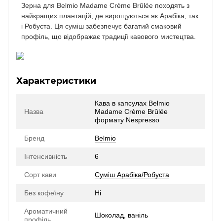
Зерна для Belmio Madame Crème Brûlée походять з
найкращих плантацій, де вирощуються як Арабіка, так
і Робуста. Ця суміш забезпечує багатий смаковий
профіль, що відображає традиції кавового мистецтва.
Характеристики
Кава в капсулах Belmio
Назва
Madame Crème Brûlée
формату Nespresso
Бренд
Belmio
Інтенсивність
6
Сорт кави
Суміш Арабіка/Робуста
Без кофеїну
Ні
Ароматичний
Шоколад, ваніль
профіль