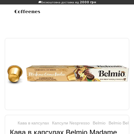
2000 грн
🚚
Безкоштовна доставка від
Кава в капсулах
Капсули Nespresso
Belmio
Belmio Belmi
Кава в капсулах Belmio Madame