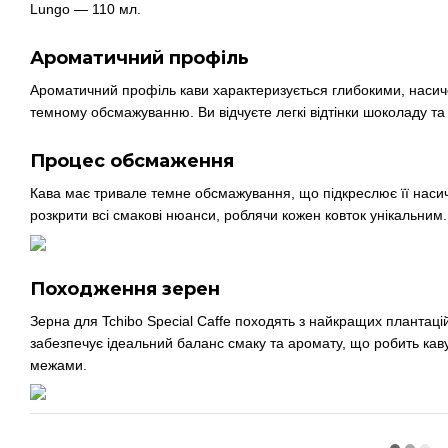
Lungo — 110 мл.
Ароматичний профіль
Ароматичний профіль кави характеризується глибокими, наси
темному обсмажуванню. Ви відчуєте легкі відтінки шоколаду та г
Процес обсмаження
Кава має тривале темне обсмажування, що підкреслює її насиче
розкрити всі смакові нюанси, роблячи кожен ковток унікальним.
Походження зерен
Зерна для Tchibo Special Caffe походять з найкращих плантаці
забезпечує ідеальний баланс смаку та аромату, що робить каву
межами.