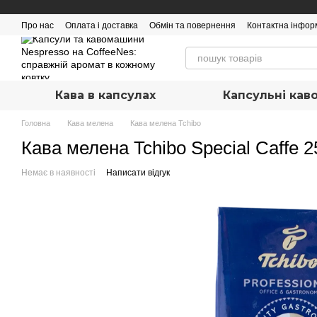
Перейти до основного контенту
Про нас
Оплата і доставка
Обмін та повернення
Контактна інфор
Кава в капсулах
Капсульні ка
Головна
Кава мелена
Кава мелена Tchibo
Кава мелена Tchibo Special Caffe 2
Немає в наявності
Написати відгук