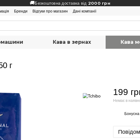
🚚
2000 грн
Безкоштовна доставка від
мація
Бренди
Відгуки про магазин
Дані компанії
вомашини
Кава в зернах
Кава м
50 г
199 гр
Немає в наявн
Бонусна
%
Повідом