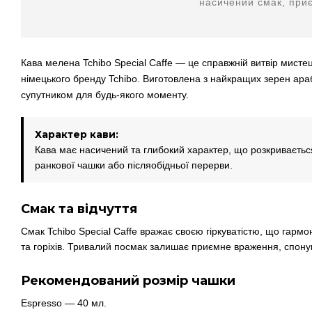
насичений смак, приє
Кава мелена Tchibo Special Caffe — це справжній витвір мистецт
німецького бренду Tchibo. Виготовлена з найкращих зерен араб
супутником для будь-якого моменту.
Характер кави:
Кава має насичений та глибокий характер, що розкривається
ранкової чашки або післяобідньої перерви.
Смак та відчуття
Смак Tchibo Special Caffe вражає своєю гіркуватістю, що гар
та горіхів. Тривалий посмак залишає приємне враження, спонук
Рекомендований розмір чашки
Espresso — 40 мл.