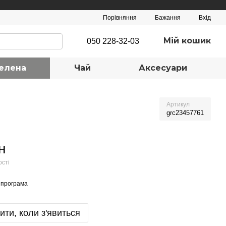
Порівняння
Бажання
Вхід
Мій кошик
050 228-32-03
елена
Чай
Аксесуари
Артикул
grc23457761
н
ості
 програма
ити, коли з'явиться