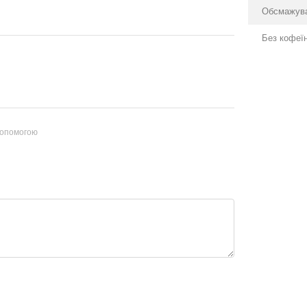
Обсмажув
Без кофеї
допомогою