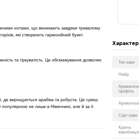
ченими нотами, що виникають завдяки тривалому
оріхів, які створюють гармонійний букет.
Характер
ність та гіркуватість. Це обсмажування дозволяє
Тип кави
Набір
Ароматичн
профіль
й, де вирощуються арабіка та робуста. Ця суміш
Ароматиза
 популярною не лише в Німеччині, але й за її
Сорт кави
Країна
виробницт