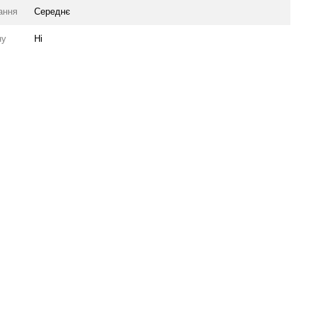
ання
Середнє
ну
Ні