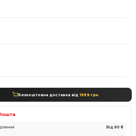
а
Безкоштовна доставка від
1999 грн
Пошта
ділення
Від 80 ₴