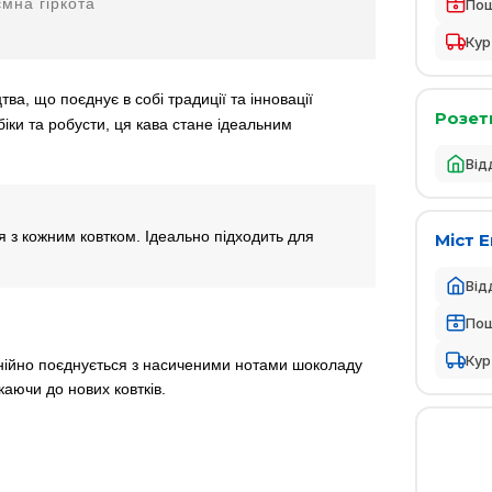
мна гіркота
По
Кур
ва, що поєднує в собі традиції та інновації
Розет
іки та робусти, ця кава стане ідеальним
Від
 з кожним ковтком. Ідеально підходить для
Міст 
Від
По
Кур
монійно поєднується з насиченими нотами шоколаду
аючи до нових ковтків.