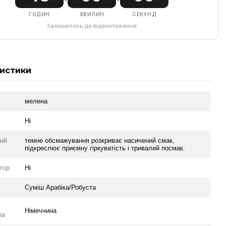
ГОДИН
ХВИЛИН
СЕКУНД
Залишилось до відвантаження
истики
мелена
Ні
ий
темне обсмажування розкриває насичений смак,
підкреслює приємну гіркуватість і тривалий посмак.
тор
Ні
Суміш Арабіка/Робуста
Німеччина
ва