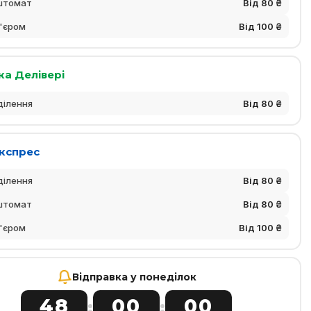
штомат
Від 80 ₴
'єром
Від 100 ₴
ка Делівері
ділення
Від 80 ₴
Експрес
ділення
Від 80 ₴
штомат
Від 80 ₴
'єром
Від 100 ₴
Відправка у понеділок
48
00
00
:
: