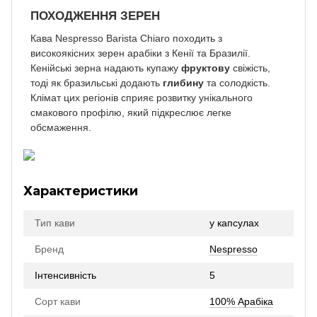
ПОХОДЖЕННЯ ЗЕРЕН
Кава Nespresso Barista Chiaro походить з
високоякісних зерен арабіки з Кенії та Бразилії.
Кенійські зерна надають купажу
фруктову
свіжість,
тоді як бразильські додають
глибину
та солодкість.
Клімат цих регіонів сприяє розвитку унікального
смакового профілю, який підкреслює легке
обсмаження.
Характеристики
Тип кави
у капсулах
Бренд
Nespresso
Інтенсивність
5
Сорт кави
100% Арабіка