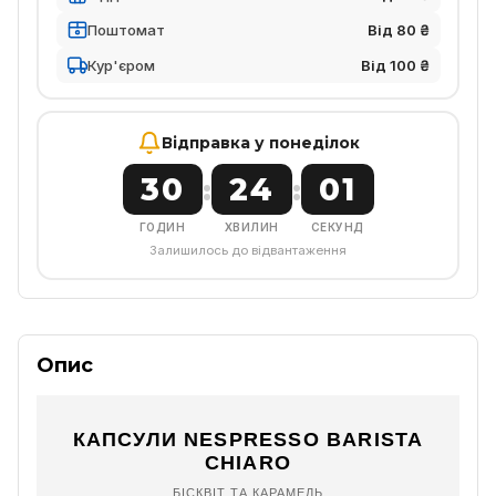
Поштомат
Від 80 ₴
Кур'єром
Від 100 ₴
Відправка у понеділок
30
24
00
:
:
ГОДИН
ХВИЛИН
СЕКУНД
Залишилось до відвантаження
Опис
КАПСУЛИ NESPRESSO BARISTA
CHIARO
БІСКВІТ ТА КАРАМЕЛЬ