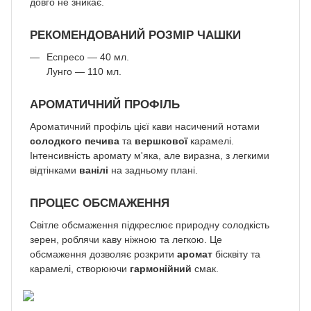
довго не зникає.
РЕКОМЕНДОВАНИЙ РОЗМІР ЧАШКИ
Еспресо — 40 мл.
Лунго — 110 мл.
АРОМАТИЧНИЙ ПРОФІЛЬ
Ароматичний профіль цієї кави насичений нотами
солодкого печива
та
вершкової
карамелі.
Інтенсивність аромату м'яка, але виразна, з легкими
відтінками
ванілі
на задньому плані.
ПРОЦЕС ОБСМАЖЕННЯ
Світле обсмаження підкреслює природну солодкість
зерен, роблячи каву ніжною та легкою. Це
обсмаження дозволяє розкрити
аромат
бісквіту та
карамелі, створюючи
гармонійний
смак.