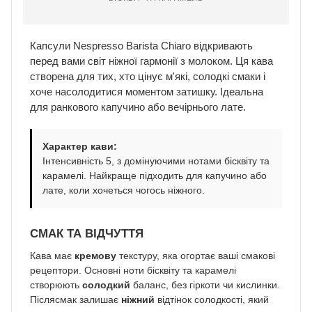
Капсули Nespresso Barista Chiaro відкривають
перед вами світ ніжної гармонії з молоком. Ця кава
створена для тих, хто цінує м'які, солодкі смаки і
хоче насолодитися моментом затишку. Ідеальна
для ранкового капучино або вечірнього лате.
Характер кави:
Інтенсивність 5, з домінуючими нотами бісквіту та
карамелі. Найкраще підходить для капучино або
лате, коли хочеться чогось ніжного.
СМАК ТА ВІДЧУТТЯ
Кава має
кремову
текстуру, яка огортає ваші смакові
рецептори. Основні ноти бісквіту та карамелі
створюють
солодкий
баланс, без гіркоти чи кислинки.
Післясмак залишає
ніжний
відтінок солодкості, який