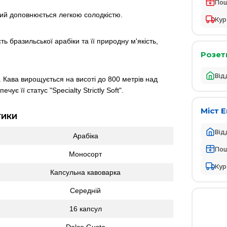
По
кий доповнюється легкою солодкістю.
Кур
бразильської арабіки та її природну м'якість,
Розет
Від
 Кава вирощується на висоті до 800 метрів над
є її статус "Specialty Strictly Soft".
Міст 
ТИКИ
Від
Арабіка
По
Моносорт
Кур
Капсульна кавоварка
Середній
16 капсул
Dolce Gusto