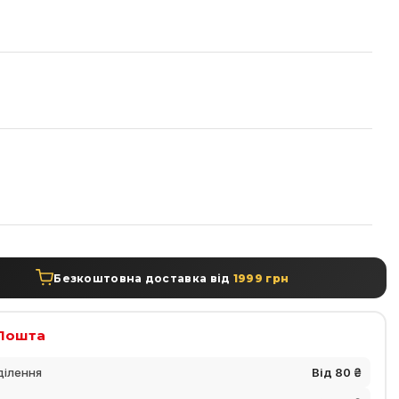
а
Безкоштовна доставка від
1999 грн
Пошта
ділення
Від 80 ₴