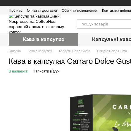
Перейти до основного контенту
Про нас
Оплата і доставка
Обмін та повернення
Контактна інфор
Кава в капсулах
Капсульні ка
Головна
Кава в капсулах
Капсули Dolce Gusto
Carraro Dolce Gusto
Кава в капсулах Carraro Dolce Gusto
В наявності
Написати відгук