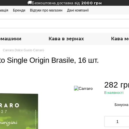
🚚
2000 грн
Безкоштовна доставка від
мація
Бренди
Відгуки про магазин
Дані компанії
вомашини
Кава в зернах
Кава м
Carraro Dolce Gusto Carraro
 Single Origin Brasile, 16 шт.
282 гр
В наявності
Бонусна
%