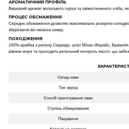
АРОМАТИЧНИЙ ПРОФІЛЬ
Виразний аромат волоського горіха та свіжоспеченого хліба, я
ПРОЦЕС ОБСМАЖЕННЯ
Середнє обсмаження дозволяє максимально розкрити солодкість 
зберігаючи всі нюанси смаку.
ПОХОДЖЕННЯ
100% арабіка з регіону Серрадо, штат Мінас-Жерайс, Бразилія.
рівнем моря та проходить ретельний контроль якості, що забезпечу
ХАРАКТЕРИС
Склад кави
Тип зерна
Спосіб приготування кави
Ступінь обжарювання
Пакування
Капсульна система