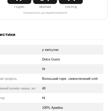
ГОДИН
ХВИЛИН
СЕКУНД
Залишилось до відвантаження
истики
у капсулах
л
Dolce Gusto
Ні
ий профіль
Волоський горіх, свіжоспечений хліб
ваний розмір чашки, мл
40
тор
Ні
100% Арабіка