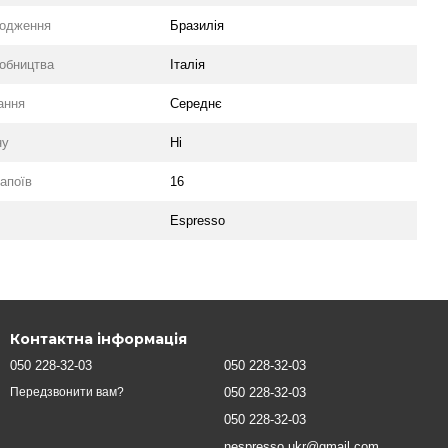
ходження
Бразилія
робництва
Італія
ання
Середнє
ну
Ні
напоїв
16
Espresso
Контактна інформація
050 228-32-03
050 228-32-03
050 228-32-03
Передзвонити вам?
050 228-32-03
nespresso.ukr@gmail.com