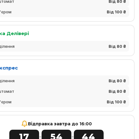
штомат
Від 80 ₴
'єром
Від 100 ₴
ка Делівері
ділення
Від 80 ₴
Експрес
ділення
Від 80 ₴
штомат
Від 80 ₴
'єром
Від 100 ₴
Відправка завтра до 16:00
17
54
44
:
: