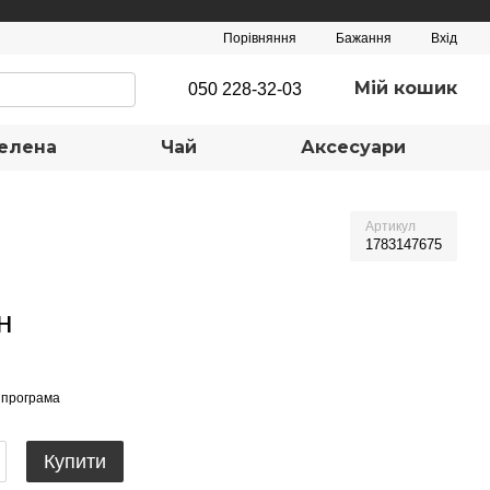
Порівняння
Бажання
Вхід
Мій кошик
050 228-32-03
елена
Чай
Аксесуари
Артикул
1783147675
н
 програма
Купити