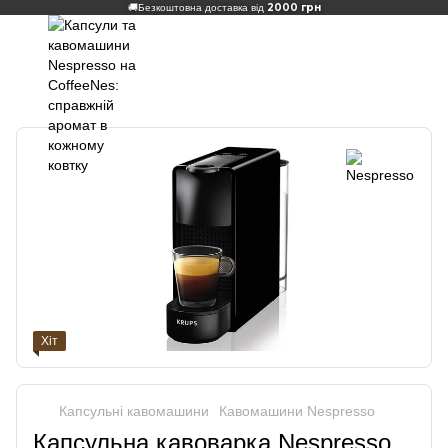
2000 грн
🚚
Безкоштовна доставка від
Хіт
Капсульні кавомашини
Кавомашини Nespresso
Капсульна кавоварка Nespresso