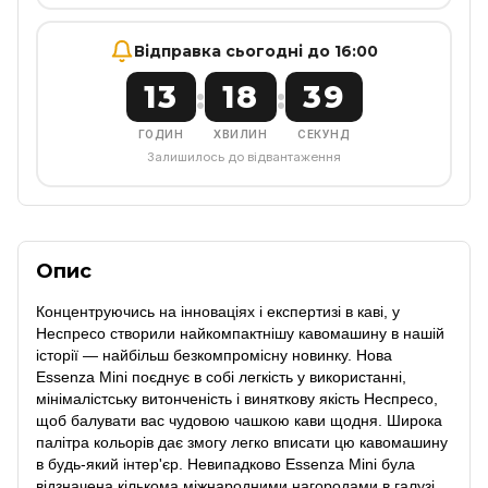
Відправка сьогодні до 16:00
13
18
39
:
:
ГОДИН
ХВИЛИН
СЕКУНД
Залишилось до відвантаження
Опис
Концентруючись на інноваціях і експертизі в каві, у
Неспресо створили найкомпактнішу кавомашину в нашій
історії — найбільш безкомпромісну новинку. Нова
Essenza Mini поєднує в собі легкість у використанні,
мінімалістську витонченість і виняткову якість Неспресо,
щоб балувати вас чудовою чашкою кави щодня. Широка
палітра кольорів дає змогу легко вписати цю кавомашину
в будь-який інтер'єр. Невипадково Essenza Mini була
відзначена кількома міжнародними нагородами в галузі