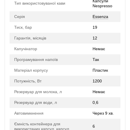
Капсули
Тип використовуваної кави
Nespresso
Серія
Essenza
Тиск, бар
19
Гарантія, місяців
12
Капучінатор
Немає
Програмування напоїв
Так
Матеріал корпусу
Пластик
Потужність, Вт
1200
Резервуар для молока, л
Немає
Резервуар для води, л
0,6
Автовимкнення
Через 9 хв.
Ємність контейнера для
6
використаних капсул, капсул