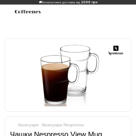
2000 грн
🚚
Безкоштовна доставка від
Аксесуари
Аксесуари Nespresso
Чашки Nespresso View Mug