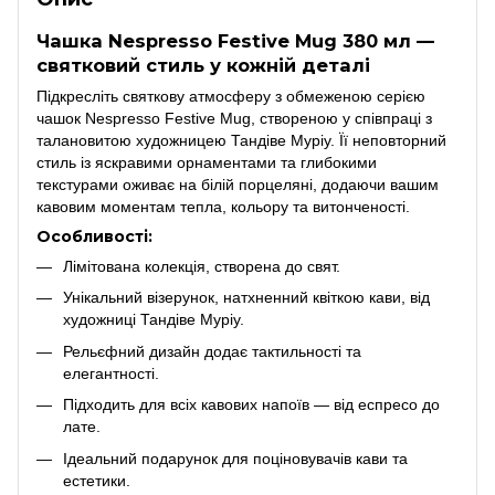
Чашка Nespresso Festive Mug 380 мл —
святковий стиль у кожній деталі
Підкресліть святкову атмосферу з обмеженою серією
чашок Nespresso Festive Mug, створеною у співпраці з
талановитою художницею Тандіве Муріу. Її неповторний
стиль із яскравими орнаментами та глибокими
текстурами оживає на білій порцеляні, додаючи вашим
кавовим моментам тепла, кольору та витонченості.
Особливості:
Лімітована колекція, створена до свят.
Унікальний візерунок, натхненний квіткою кави, від
художниці Тандіве Муріу.
Рельєфний дизайн додає тактильності та
елегантності.
Підходить для всіх кавових напоїв — від еспресо до
лате.
Ідеальний подарунок для поціновувачів кави та
естетики.