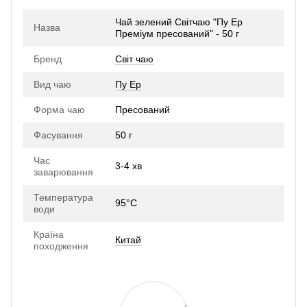
Чай зелений Світчаю "Пу Ер
Назва
Преміум пресований" - 50 г
Бренд
Світ чаю
Вид чаю
Пу Ер
Форма чаю
Пресований
Фасування
50 г
Час
3-4 хв
заварювання
Температура
95°С
води
Країна
Китай
походження