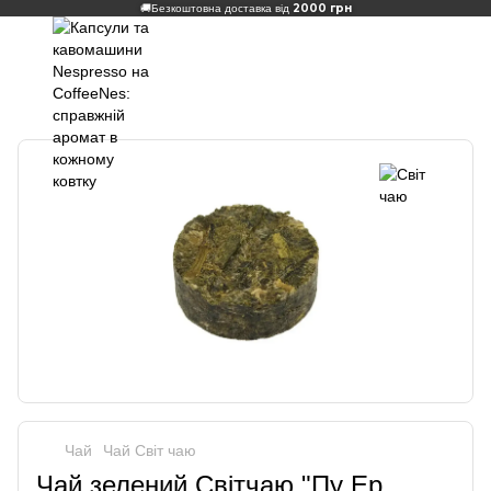
2000 грн
🚚
Безкоштовна доставка від
Чай
Чай Світ чаю
Чай зелений Світчаю "Пу Ер