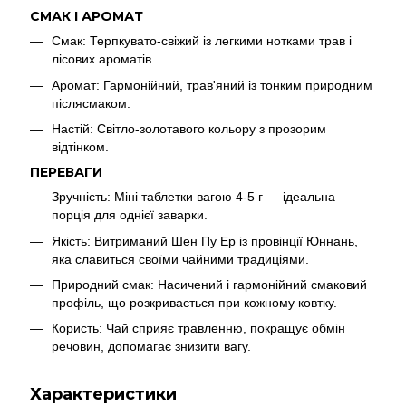
СМАК І АРОМАТ
Смак: Терпкувато-свіжий із легкими нотками трав і
лісових ароматів.
Аромат: Гармонійний, трав'яний із тонким природним
післясмаком.
Настій: Світло-золотавого кольору з прозорим
відтінком.
ПЕРЕВАГИ
Зручність: Міні таблетки вагою 4-5 г — ідеальна
порція для однієї заварки.
Якість: Витриманий Шен Пу Ер із провінції Юннань,
яка славиться своїми чайними традиціями.
Природний смак: Насичений і гармонійний смаковий
профіль, що розкривається при кожному ковтку.
Користь: Чай сприяє травленню, покращує обмін
речовин, допомагає знизити вагу.
Характеристики