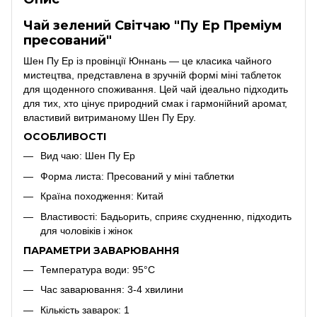
Чай зелений Світчаю "Пу Ер Преміум
пресований"
Шен Пу Ер із провінції Юннань — це класика чайного
мистецтва, представлена в зручній формі міні таблеток
для щоденного споживання. Цей чай ідеально підходить
для тих, хто цінує природний смак і гармонійний аромат,
властивий витриманому Шен Пу Еру.
ОСОБЛИВОСТІ
Вид чаю: Шен Пу Ер
Форма листа: Пресований у міні таблетки
Країна походження:
Китай
Властивості: Бадьорить, сприяє схудненню, підходить
для чоловіків і жінок
ПАРАМЕТРИ ЗАВАРЮВАННЯ
Температура води: 95°C
Час заварювання: 3-4 хвилини
Кількість заварок: 1