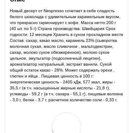
Новый десерт от Nespresso сочетает в себе сладость
белого шоколада с удивительным карамельным вкусом,
что прекрасно гармонирует с кофе. Масса нетто:200 г
(40 шт. по 5 г) Страна производства: Швейцария Срок
годности: 12 месяцев Хранить в сухом прохладном месте
Состав: сахар, какао масло, карамель 23% (сыворотка
молочная сухая, масло сливочное , мальтодекстрин,
сахар, молоко сухое обезжиренное), молоко сухое
цельное, эмульгатор (подсолнечный лецитин),
ароматизатор натуральный, экстракт ванили. Сухой
общий остаток какао - 28%. Может содержать орехи ,
глютен и яйца . Пищевая ценность в 100 г:
энергетическая ценность - 2405 кДж, 577 ккал, жиры -
35,5 г (в т.ч. насыщенные жирные кислоты - 21,8 г),
углеводы - 59,2 г (в т.ч. сахара - 55,1 г), пищевые волокна
- 3,0 г, белки - 3,7 г, расчетное количество соли - 0,33 г.