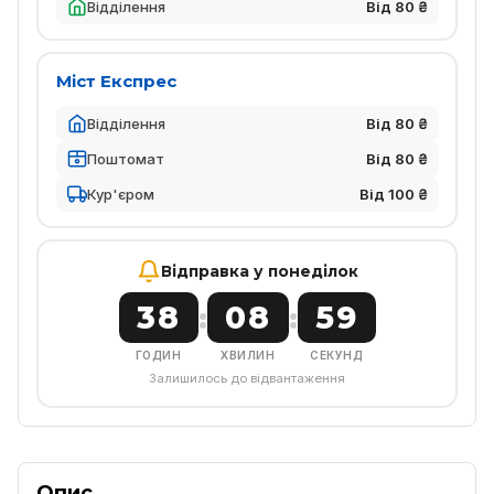
Відділення
Від 80 ₴
Міст Експрес
Відділення
Від 80 ₴
Поштомат
Від 80 ₴
Кур'єром
Від 100 ₴
Відправка у понеділок
38
08
58
:
:
ГОДИН
ХВИЛИН
СЕКУНД
Залишилось до відвантаження
Опис