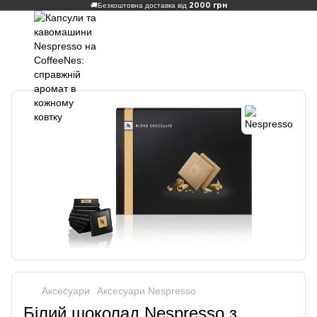
2000 грн
🚚
Безкоштовна доставка від
Аксесуари
Аксесуари Nespresso
Білий шоколад Nespresso з