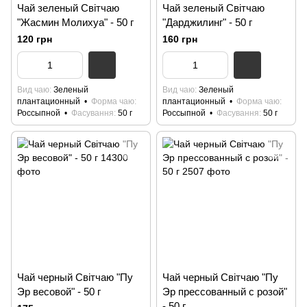
Чай зеленый Світчаю
Чай зеленый Світчаю
"Жасмин Молихуа" - 50 г
"Дарджилинг" - 50 г
120 грн
160 грн
Вид чаю
Зеленый
Вид чаю
Зеленый
плантационный
Форма чаю
плантационный
Форма чаю
Россыпной
Фасування
50 г
Россыпной
Фасування
50 г
Чай черный Світчаю "Пу
Чай черный Світчаю "Пу
Эр весовой" - 50 г
Эр прессованный с розой"
- 50 г