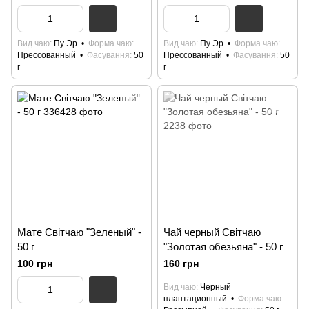
Вид чаю
Пу Эр
Форма чаю
Вид чаю
Пу Эр
Форма чаю
Прессованный
Фасування
50
Прессованный
Фасування
50
г
г
Мате Світчаю "Зеленый" -
Чай черный Світчаю
50 г
"Золотая обезьяна" - 50 г
100 грн
160 грн
Вид чаю
Черный
плантационный
Форма чаю