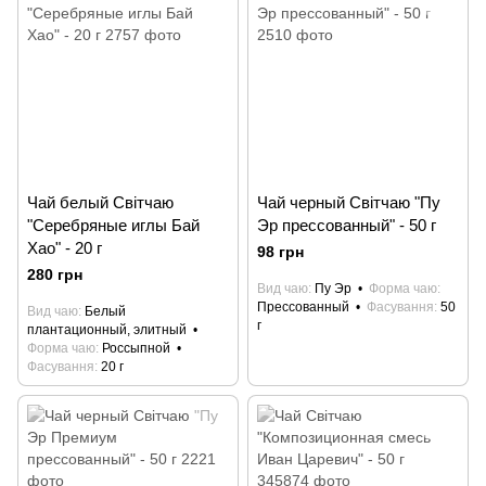
Чай белый Світчаю
Чай черный Світчаю "Пу
"Серебряные иглы Бай
Эр прессованный" - 50 г
Хао" - 20 г
98 грн
280 грн
Вид чаю
Пу Эр
Форма чаю
Прессованный
Фасування
50
Вид чаю
Белый
г
плантационный, элитный
Форма чаю
Россыпной
Фасування
20 г