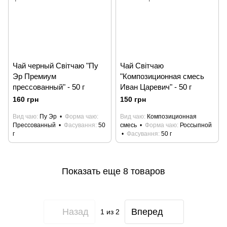
Чай черный Світчаю "Пу
Чай Світчаю
Эр Премиум
"Композиционная смесь
прессованный" - 50 г
Иван Царевич" - 50 г
160 грн
150 грн
Вид чаю
Пу Эр
Форма чаю
Вид чаю
Композиционная
Прессованный
Фасування
50
смесь
Форма чаю
Россыпной
г
Фасування
50 г
Показать еще 8 товаров
Назад
Вперед
1
из 2