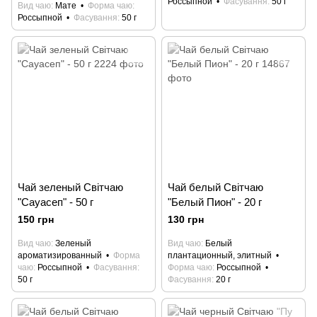
Россыпной
Фасування
50 г
Вид чаю
Мате
Форма чаю
Россыпной
Фасування
50 г
Чай зеленый Світчаю
Чай белый Світчаю
"Сауасеп" - 50 г
"Белый Пион" - 20 г
150 грн
130 грн
Вид чаю
Зеленый
Вид чаю
Белый
ароматизированный
Форма
плантационный, элитный
чаю
Россыпной
Фасування
Форма чаю
Россыпной
50 г
Фасування
20 г