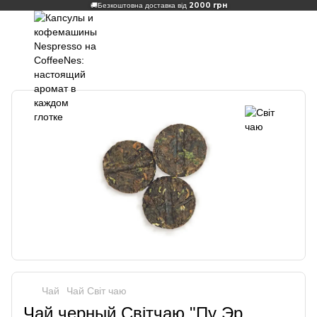
2000 грн
🚚
Безкоштовна доставка від
Чай
Чай Світ чаю
Чай черный Світчаю "Пу Эр