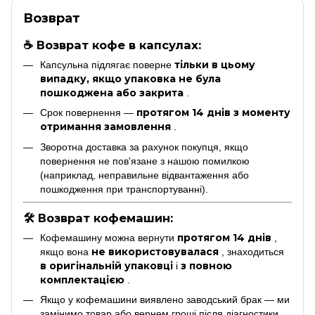
Возврат
☕ Возврат кофе в капсулах:
тільки в цьому
Капсульна підлягає поверне
випадку, якщо упаковка не була
пошкоджена або закрита
.
протягом 14 днів з моменту
Срок повернення —
отримання замовлення
.
Зворотна доставка за рахунок покупця, якщо
повернення не пов'язане з нашою помилкою
(наприклад, неправильне відвантаження або
пошкодження при транспортуванні).
🛠 Возврат кофемашин:
протягом 14 днів
Кофемашину можна вернути
,
не використовувалася
якщо вона
, знаходиться
в оригінальній упаковці
з повною
і
комплектацією
.
Якщо у кофемашини виявлено заводський брак — ми
замінимо товар або вернем гроші після діагностики.