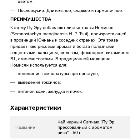
цветом.
Послевкусие: Длительное, сладкое и гармоничное.
ПРЕИМУЩЕСТВА
К этому Пу Эру добавляют листья травы Номисян
(Semnostachya menglaensis H. P. Tsui), произрастающей
в провинции Юннань и соседних странах.
Эта трава
придает чаю рисовый аромат и богата полезными
веществами: кальцием, железом, фосфором, витамином
B1, аминокислотами.
В традиционной медицине
Номисян используется для:
понижения температуры при простуде;
выведения токсинов;
питания кожи, желудка и почек.
Характеристики
Чай черный Світчаю "Пу Эр
Название
прессованный с ароматом
риса" - 50 г