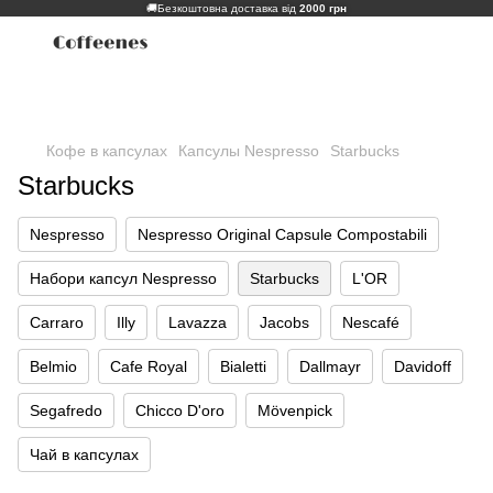
🚚
Безкоштовна доставка від
2000 грн
Кофе в капсулах
Капсулы Nespresso
Starbucks
Starbucks
Nespresso
Nespresso Original Capsule Compostabili
Набори капсул Nespresso
Starbucks
L'OR
Carraro
Illy
Lavazza
Jacobs
Nescafé
Belmio
Cafe Royal
Bialetti
Dallmayr
Davidoff
Segafredo
Chicco D'oro
Mövenpick
Чай в капсулах