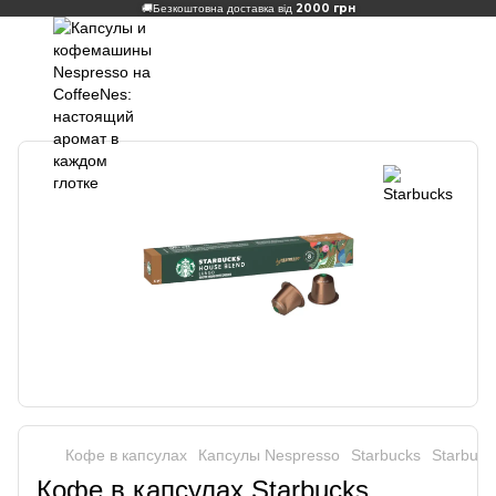
2000 грн
🚚
Безкоштовна доставка від
Кофе в капсулах
Капсулы Nespresso
Starbucks
Starbuck
Кофе в капсулах Starbucks