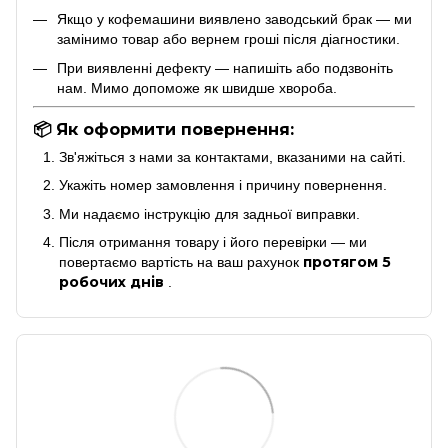
Якщо у кофемашини виявлено заводський брак — ми
замінимо товар або вернем гроші після діагностики.
При виявленні дефекту — напишіть або подзвоніть
нам. Мимо допоможе як швидше хвороба.
📦 Як оформити повернення:
Зв'яжіться з нами за контактами, вказаними на сайті.
Укажіть номер замовлення і причину повернення.
Ми надаємо інструкцію для задньої виправки.
Після отримання товару і його перевірки — ми
протягом 5
повертаємо вартість на ваш рахунок
робочих днів
.