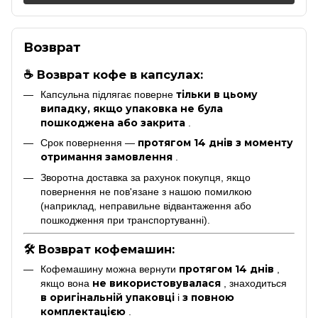
Возврат
☕ Возврат кофе в капсулах:
тільки в цьому
Капсульна підлягає поверне
випадку, якщо упаковка не була
пошкоджена або закрита
.
протягом 14 днів з моменту
Срок повернення —
отримання замовлення
.
Зворотна доставка за рахунок покупця, якщо
повернення не пов'язане з нашою помилкою
(наприклад, неправильне відвантаження або
пошкодження при транспортуванні).
🛠 Возврат кофемашин:
протягом 14 днів
Кофемашину можна вернути
,
не використовувалася
якщо вона
, знаходиться
в оригінальній упаковці
з повною
і
комплектацією
.