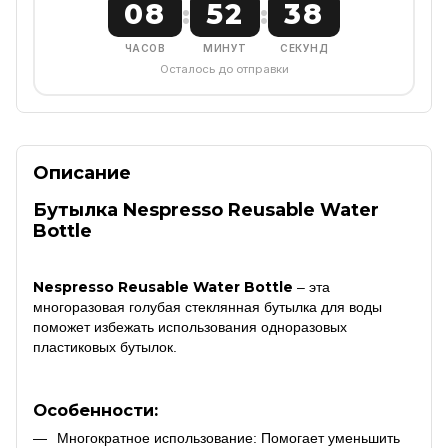
08
52
37
:
:
ЧАСОВ
МИНУТ
СЕКУНД
Осталось до отправки
Описание
Бутылка Nespresso Reusable Water
Bottle
Nespresso Reusable Water Bottle
– эта
многоразовая голубая стеклянная бутылка для воды
поможет избежать использования одноразовых
пластиковых бутылок.
Особенности:
Многократное использование: Помогает уменьшить