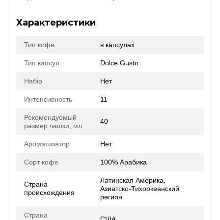
Характеристики
Тип кофе
в капсулах
Тип капсул
Dolce Gusto
Набір
Нет
Интенсивность
11
Рекомендуемый
40
размер чашки, мл
Ароматизатор
Нет
Сорт кофе
100% Арабика
Латинская Америка,
Страна
Азиатско-Тихоокеанский
происхождения
регион
Страна
США