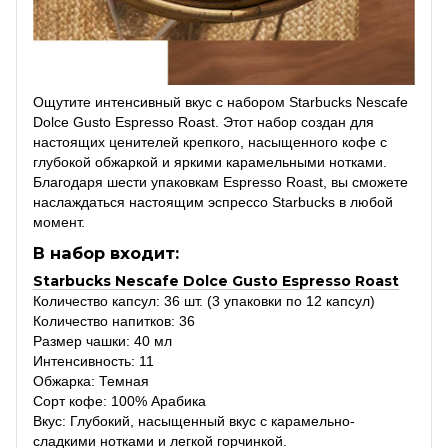
Ощутите интенсивный вкус с набором Starbucks Nescafe
Dolce Gusto Espresso Roast. Этот набор создан для
настоящих ценителей крепкого, насыщенного кофе с
глубокой обжаркой и яркими карамельными нотками.
Благодаря шести упаковкам Espresso Roast, вы сможете
наслаждаться настоящим эспрессо Starbucks в любой
момент.
В набор входит:
Starbucks Nescafe Dolce Gusto Espresso Roast
Количество капсул: 36 шт. (3 упаковки по 12 капсул)
Количество напитков: 36
Размер чашки: 40 мл
Интенсивность: 11
Обжарка: Темная
Сорт кофе: 100% Арабика
Вкус: Глубокий, насыщенный вкус с карамельно-
сладкими нотками и легкой горчинкой.