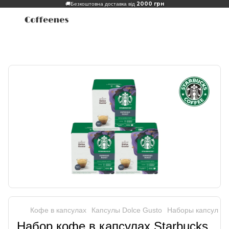
2000 грн
🚚
Безкоштовна доставка від
Кофе в капсулах
Капсулы Dolce Gusto
Наборы капсул Do
Набор кофе в капсулах Starbucks