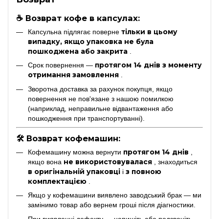
☕ Возврат кофе в капсулах:
тільки в цьому
Капсульна підлягає поверне
випадку, якщо упаковка не була
пошкоджена або закрита
.
протягом 14 днів з моменту
Срок повернення —
отримання замовлення
.
Зворотна доставка за рахунок покупця, якщо
повернення не пов'язане з нашою помилкою
(наприклад, неправильне відвантаження або
пошкодження при транспортуванні).
🛠 Возврат кофемашин:
протягом 14 днів
Кофемашину можна вернути
,
не використовувалася
якщо вона
, знаходиться
в оригінальній упаковці
з повною
і
комплектацією
.
Якщо у кофемашини виявлено заводський брак — ми
замінимо товар або вернем гроші після діагностики.
При виявленні дефекту — напишіть або подзвоніть