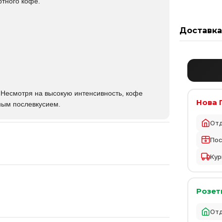
тного кофе.
Доставк
 Несмотря на высокую интенсивность, кофе
Нова 
ным послевкусием.
От
По
Кур
Розет
От