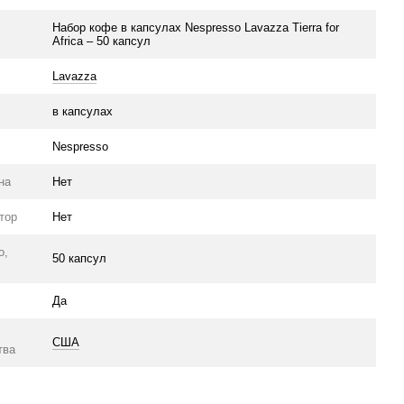
Набор кофе в капсулах Nespresso Lavazza Tierra for
Africa – 50 капсул
Lavazza
в капсулах
л
Nespresso
на
Нет
тор
Нет
о,
50 капсул
Да
США
тва