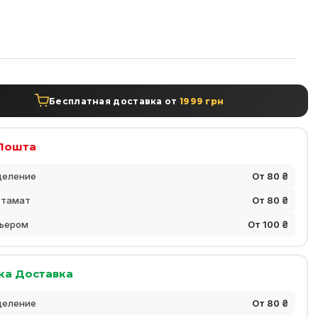
а
Бесплатная доставка от
1999 грн
Пошта
деление
От 80 ₴
стамат
От 80 ₴
ьером
От 100 ₴
ка Доставка
деление
От 80 ₴