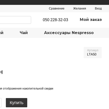
Сравнение
Желания
Вход
Мой заказ
050 228-32-03
ый
Чай
Аксеcсуары Nespresso
Артикул
LТА50
н
я отображения накопительной скидки
Купить