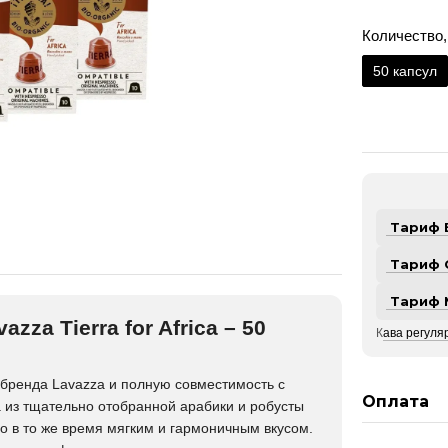
Количество,
50 капсул
Тариф 
Тариф 
Тариф 
za Tierra for Africa – 50
К
ава регуляр
 бренда
Lavazza
и полную совместимость с
Оплата
дана из тщательно отобранной арабики и робусты
 в то же время мягким и гармоничным вкусом.