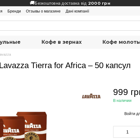
🚚
2000 грн
Безкоштовна доставка від
ия
Бренди
Отзывы о магазине
Дані компанії
ульные
Кофе в зернах
Кофе молот
Lavazza
vazza Tierra for Africa – 50 капсул
999 гр
В наличии
Войти
дл
%