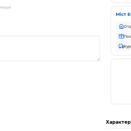
омощью
Міст 
От
По
Кур
Характер