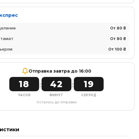
Експрес
деление
От 80 ₴
стамат
От 80 ₴
ьером
От 100 ₴
Отправка завтра до 16:00
18
42
18
:
:
ЧАСОВ
МИНУТ
СЕКУНД
Осталось до отправки
истики