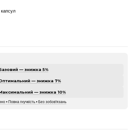
 капсул
Базовий — знижка 5%
Оптимальний — знижка 7%
Максимальний — знижка 10%
но • Повна гнучкість • Без зобов'язань