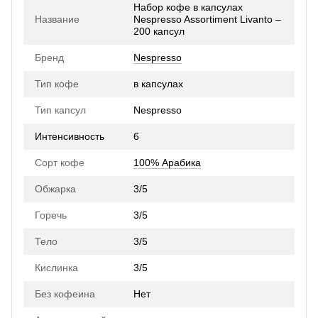
Набор кофе в капсулах
Название
Nespresso Assortiment Livanto –
200 капсул
Бренд
Nespresso
Тип кофе
в капсулах
Тип капсул
Nespresso
Интенсивность
6
Сорт кофе
100% Арабика
Обжарка
3/5
Горечь
3/5
Тело
3/5
Кислинка
3/5
Без кофеина
Нет