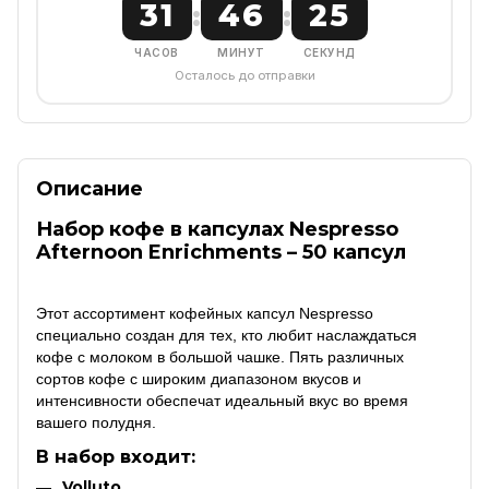
31
46
24
:
:
ЧАСОВ
МИНУТ
СЕКУНД
Осталось до отправки
Описание
Набор кофе в капсулах Nespresso
Afternoon Enrichments – 50 капсул
Этот ассортимент кофейных капсул Nespresso
специально создан для тех, кто любит наслаждаться
кофе с молоком в большой чашке.
Пять различных
сортов кофе с широким диапазоном вкусов и
интенсивности обеспечат идеальный вкус во время
вашего полудня.
В набор входит:
Volluto