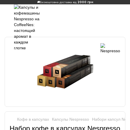
2000 грн
🚚
Безкоштовна доставка від
Кофе в капсулах
Капсулы Nespresso
Набори капсул Nes
Набор кофе в капсулах Nespresso