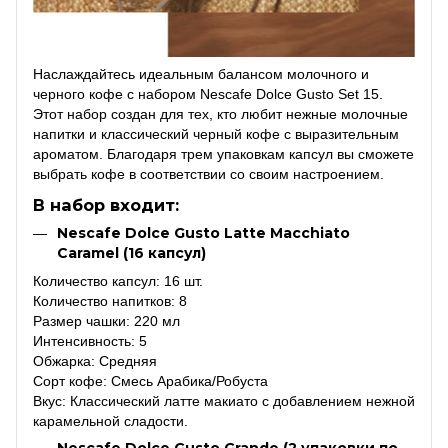
Наслаждайтесь идеальным балансом молочного и
черного кофе с набором Nescafe Dolce Gusto Set 15.
Этот набор создан для тех, кто любит нежные молочные
напитки и классический черный кофе с выразительным
ароматом. Благодаря трем упаковкам капсул вы сможете
выбрать кофе в соответствии со своим настроением.
В набор входит:
Nescafe Dolce Gusto Latte Macchiato
Caramel (16 капсул)
Количество капсул: 16 шт.
Количество напитков: 8
Размер чашки: 220 мл
Интенсивность: 5
Обжарка: Средняя
Сорт кофе: Смесь Арабика/Робуста
Вкус: Классический латте макиато с добавлением нежной
карамельной сладости.
Nescafe Dolce Gusto Grande (2 упаковки по