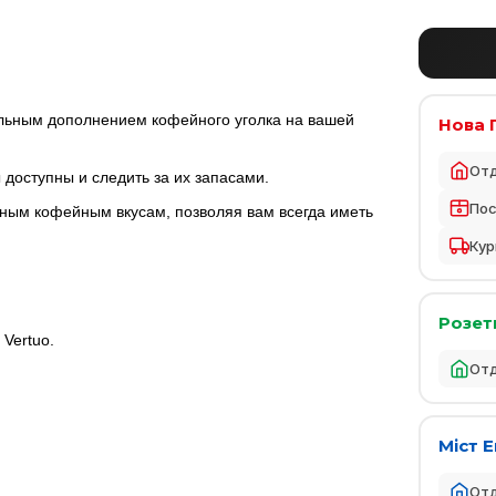
льным дополнением кофейного уголка на вашей
Нова 
От
 доступны и следить за их запасами.
По
зным кофейным вкусам, позволяя вам всегда иметь
Кур
Розет
 Vertuo.
От
Міст 
От