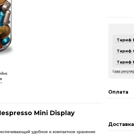
Тариф 
Тариф 
Тариф 
К
ава регуляр
Оплата
spresso Mini Display
Доставк
беспечивающий удобное и компактное хранение