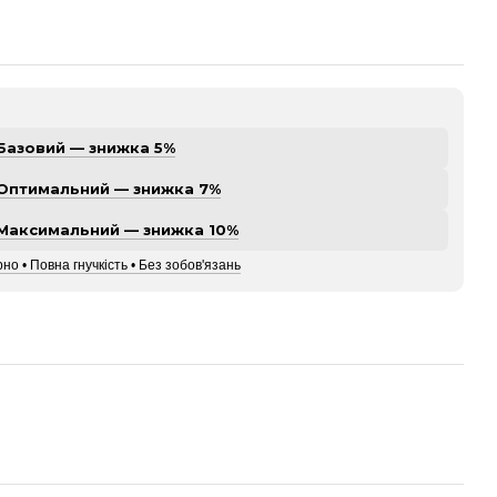
Базовий — знижка 5%
Оптимальний — знижка 7%
Максимальний — знижка 10%
но • Повна гнучкість • Без зобов'язань
а