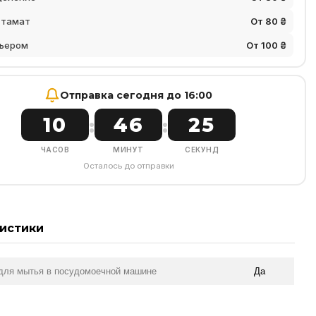
стамат
От 80 ₴
ьером
От 100 ₴
Отправка сегодня до 16:00
10
46
25
:
:
ЧАСОВ
МИНУТ
СЕКУНД
Осталось до отправки
истики
для мытья в посудомоечной машине
Да