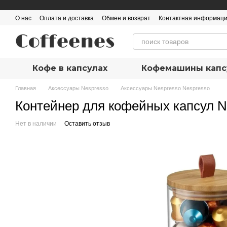
Перейти к основному контенту
О нас
Оплата и доставка
Обмен и возврат
Контактная информац
Кофе в капсулах
Кофемашины капс
Главная
Аксеcсуары Nespresso
Аксеcсуары Nespresso Nespresso
Контейнер для кофейных капсул Ne
Нет в наличии
Оставить отзыв