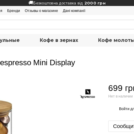
🚚
2000 грн
Безкоштовна доставка від
ия
Бренди
Отзывы о магазине
Дані компанії
ульные
Кофе в зернах
Кофе молот
spresso Mini Display
699 гр
Нет в наличии
Войти
дл
%
Сообщит