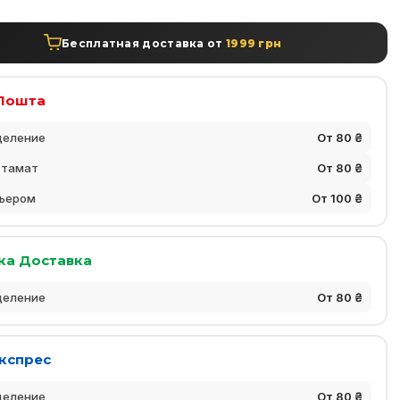
Бесплатная доставка от
1999 грн
Пошта
деление
От 80 ₴
стамат
От 80 ₴
ьером
От 100 ₴
ка Доставка
деление
От 80 ₴
Експрес
деление
От 80 ₴