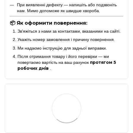
При виявленні дефекту — напишіть або подзвоніть
нам. Мимо допоможе як швидше хвороба.
📦 Як оформити повернення:
Зв'яжіться з нами за контактами, вказаними на сайті.
Укажіть номер замовлення і причину повернення.
Ми надаємо інструкцію для задньої виправки.
Після отримання товару і його перевірки — ми
протягом 5
повертаємо вартість на ваш рахунок
робочих днів
.