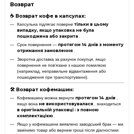
Возврат
☕ Возврат кофе в капсулах:
тільки в цьому
Капсульна підлягає поверне
випадку, якщо упаковка не була
пошкоджена або закрита
.
протягом 14 днів з моменту
Срок повернення —
отримання замовлення
.
Зворотна доставка за рахунок покупця, якщо
повернення не пов'язане з нашою помилкою
(наприклад, неправильне відвантаження або
пошкодження при транспортуванні).
🛠 Возврат кофемашин:
протягом 14 днів
Кофемашину можна вернути
,
не використовувалася
якщо вона
, знаходиться
в оригінальній упаковці
з повною
і
комплектацією
.
Якщо у кофемашини виявлено заводський брак — ми
замінимо товар або вернем гроші після діагностики.