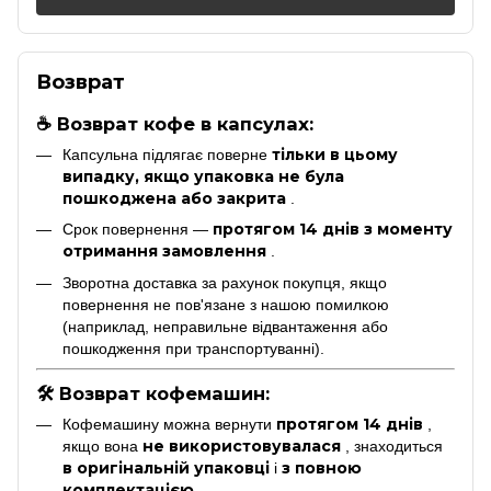
Возврат
☕ Возврат кофе в капсулах:
тільки в цьому
Капсульна підлягає поверне
випадку, якщо упаковка не була
пошкоджена або закрита
.
протягом 14 днів з моменту
Срок повернення —
отримання замовлення
.
Зворотна доставка за рахунок покупця, якщо
повернення не пов'язане з нашою помилкою
(наприклад, неправильне відвантаження або
пошкодження при транспортуванні).
🛠 Возврат кофемашин:
протягом 14 днів
Кофемашину можна вернути
,
не використовувалася
якщо вона
, знаходиться
в оригінальній упаковці
з повною
і
комплектацією
.