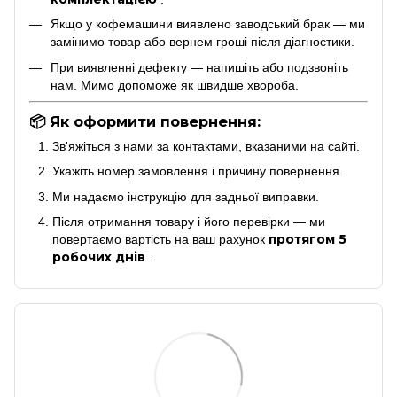
Якщо у кофемашини виявлено заводський брак — ми
замінимо товар або вернем гроші після діагностики.
При виявленні дефекту — напишіть або подзвоніть
нам. Мимо допоможе як швидше хвороба.
📦 Як оформити повернення:
Зв'яжіться з нами за контактами, вказаними на сайті.
Укажіть номер замовлення і причину повернення.
Ми надаємо інструкцію для задньої виправки.
Після отримання товару і його перевірки — ми
протягом 5
повертаємо вартість на ваш рахунок
робочих днів
.