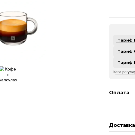
Тариф 
Тариф 
Тариф 
К
ава регуляр
Оплата
Доставк