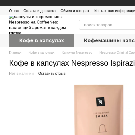
Перейти к основному контенту
О нас
Оплата и доставка
Обмен и возврат
Контактная информац
Кофе в капсулах
Кофемашины капс
Главная
Кофе в капсулах
Капсулы Nespresso
Nespresso Original Cap
Кофе в капсулах Nespresso Ispirazi
Нет в наличии
Оставить отзыв