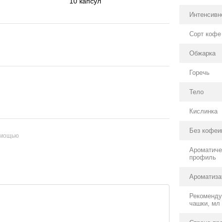
10 капсул
Интенсивн
Сорт кофе
Обжарка
Горечь
Тело
Кислинка
Без кофеи
омощью
Ароматиче
профиль
Ароматиза
Рекоменду
чашки, мл