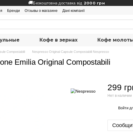
🚚
2000 грн
Безкоштовна доставка від
ия
Бренди
Отзывы о магазине
Дані компанії
ульные
Кофе в зернах
Кофе молот
sule Compostabili
Nespresso Original Capsule Compostabili Nespresso
one Emilia Original Compostabili
299 гр
Нет в наличии
Войти
дл
%
Сообщит