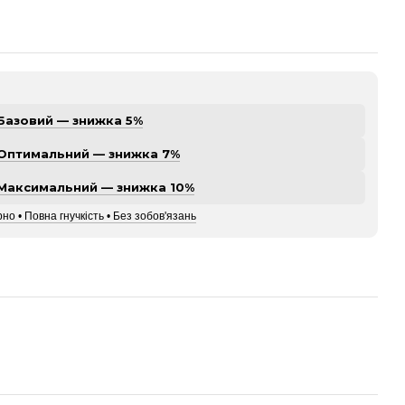
Базовий — знижка 5%
Оптимальний — знижка 7%
Максимальний — знижка 10%
но • Повна гнучкість • Без зобов'язань
а