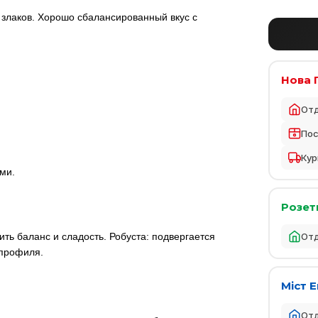
злаков. Хорошо сбалансированный вкус с
Нова 
От
По
Кур
ми.
Розет
От
ть баланс и сладость. Робуста: подвергается
 профиля.
Міст 
От