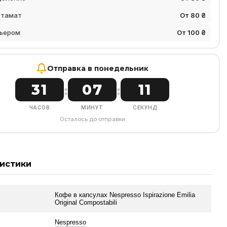
стамат
От 80 ₴
ьером
От 100 ₴
Отправка в понедельник
31
07
10
:
:
ЧАСОВ
МИНУТ
СЕКУНД
Осталось до отправки
истики
Кофе в капсулах Nespresso Ispirazione Emilia
Original Compostabili
Nespresso