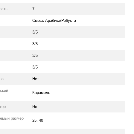
ость
7
Смесь Арабика/Робуста
3/5
3/5
3/5
3/5
на
Нет
ский
Карамель
тор
Нет
емый размер
25, 40