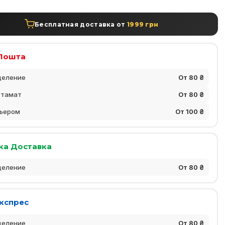
Бесплатная доставка от
1999 грн
Пошта
деление
От 80 ₴
стамат
От 80 ₴
ьером
От 100 ₴
ка Доставка
деление
От 80 ₴
Експрес
деление
От 80 ₴