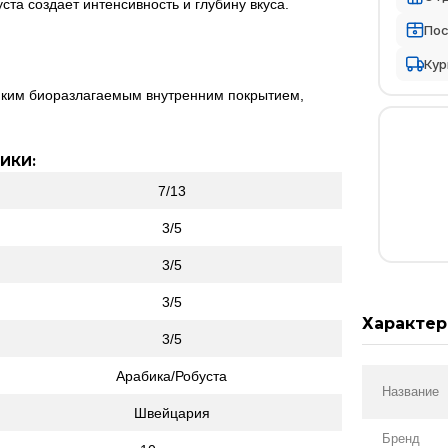
ста создает интенсивность и глубину вкуса.
По
Кур
нким биоразлагаемым внутренним покрытием,
ИКИ:
7/13
3/5
3/5
3/5
Характер
3/5
Арабика/Робуста
Название
Швейцария
Бренд