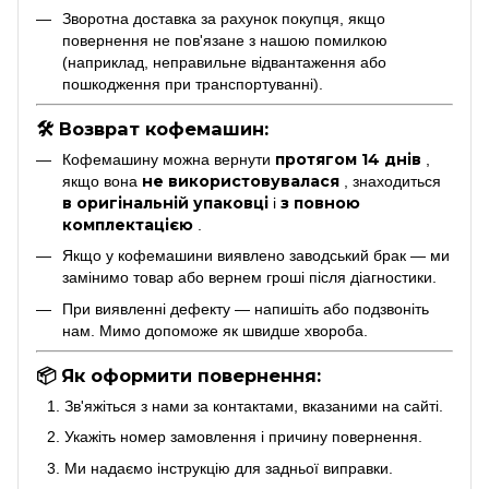
Зворотна доставка за рахунок покупця, якщо
повернення не пов'язане з нашою помилкою
(наприклад, неправильне відвантаження або
пошкодження при транспортуванні).
🛠 Возврат кофемашин:
протягом 14 днів
Кофемашину можна вернути
,
не використовувалася
якщо вона
, знаходиться
в оригінальній упаковці
з повною
і
комплектацією
.
Якщо у кофемашини виявлено заводський брак — ми
замінимо товар або вернем гроші після діагностики.
При виявленні дефекту — напишіть або подзвоніть
нам. Мимо допоможе як швидше хвороба.
📦 Як оформити повернення:
Зв'яжіться з нами за контактами, вказаними на сайті.
Укажіть номер замовлення і причину повернення.
Ми надаємо інструкцію для задньої виправки.