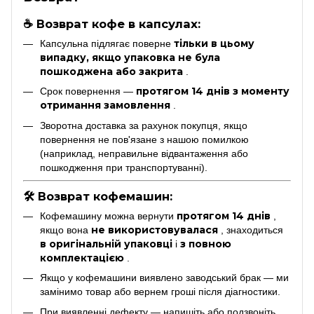
☕ Возврат кофе в капсулах:
тільки в цьому
Капсульна підлягає поверне
випадку, якщо упаковка не була
пошкоджена або закрита
.
протягом 14 днів з моменту
Срок повернення —
отримання замовлення
.
Зворотна доставка за рахунок покупця, якщо
повернення не пов'язане з нашою помилкою
(наприклад, неправильне відвантаження або
пошкодження при транспортуванні).
🛠 Возврат кофемашин:
протягом 14 днів
Кофемашину можна вернути
,
не використовувалася
якщо вона
, знаходиться
в оригінальній упаковці
з повною
і
комплектацією
.
Якщо у кофемашини виявлено заводський брак — ми
замінимо товар або вернем гроші після діагностики.
При виявленні дефекту — напишіть або подзвоніть